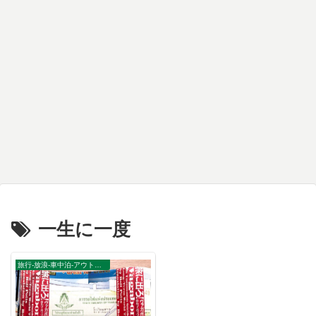
一生に一度
旅行-放浪-車中泊-アウトドア