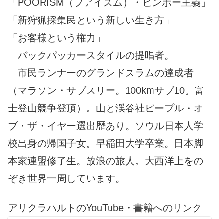
「POORISM（プアイズム）・ビンボー主義」
「新狩猟採集民という新しい生き方」
「お客様という権力」
バックパッカースタイルの提唱者。
市民ランナーのグランドスラムの達成者
（マラソン・サブスリー。100kmサブ10。富
士登山競争登頂）。山と渓谷社ピープル・オ
ブ・ザ・イヤー選出歴あり。ソウル日本人学
校出身の帰国子女。早稲田大学卒業。日本脚
本家連盟修了生。放浪の旅人。大西洋上をの
ぞき世界一周しています。
アリクラハルトのYouTube・書籍へのリンク