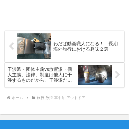
わだば動画職人になる！ 長期
海外旅行における趣味２選
干渉派・団体主義vs放置派・個
人主義。法律、制度は他人に干
渉するものだから、干渉派だけ
の武器
ホーム
旅行-放浪-車中泊-アウトドア