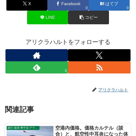
X
Facebook
はてブ
0
0
LINE
コピー
アリクラハルトをフォローする
0
アリクラハルト
関連記事
空港内価格。価格カルテル（談
旅行-放浪-車中泊-アウトドア
合）と、航空性中耳炎になった体