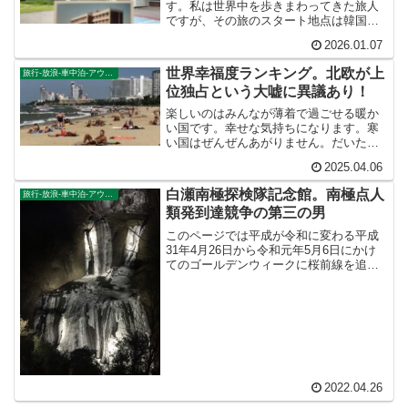
す。私は世界中を歩きまわってきた旅人
ですが、その旅のスタート地点は韓国ソ
ウルでした。私は韓国ソウルを完全無視
2026.01.07
しては生きていけない人間です。なぜな
らソウル日本人学校出身の帰国子女だか
世界幸福度ランキング。北欧が上
旅行-放浪-車中泊-アウトドア
らです。いちばん大切で多...
位独占という大嘘に異議あり！
楽しいのはみんなが薄着で過ごせる暖か
い国です。幸せな気持ちになります。寒
い国はぜんぜんあがりません。だいたい
朝起きたら気温がマイナス十度だった
2025.04.06
ら、テンション上がるわけないでしょう
に。そんな国がしあわせなわけないだ
白瀬南極探検隊記念館。南極点人
旅行-放浪-車中泊-アウトドア
ろ！
類発到達競争の第三の男
このページでは平成が令和に変わる平成
31年4月26日から令和元年5月6日にかけ
てのゴールデンウィークに桜前線を追い
かけて東北地方桜旅を車中泊大遠征10泊
11日した時の記録をまとめたものです。
（結論）「桜前線なんてものはテレビの
中にしか存在し...
2022.04.26