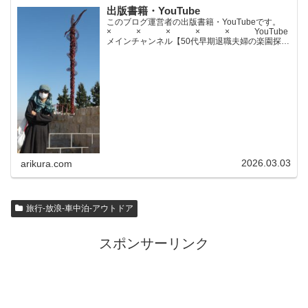
出版書籍・YouTube
このブログ運営者の出版書籍・YouTubeです。
× × × × × YouTube
メインチャンネル【50代早期退職夫婦の楽園探求
ちゃんねる】YouTubeサブチャンネル【世界名作
文学紹介チャンネル】× × × ...
2026.03.03
arikura.com
旅行-放浪-車中泊-アウトドア
スポンサーリンク