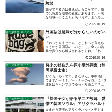
験談
旅ができるのは健康だからこそです。旅
では急激な環境の変化があります。不潔
な地域へ行くこともあります。また歩き
回るために体力が削られて体調を崩すこ
2025.01.19
ともあるでしょう。いつまでもできる趣
味ではないかもしれません。いやむしろ
外国語は意味が分からないのがい
旅行-放浪-車中泊-アウトドア
若いうちにしかできない贅沢な趣味だと
い
いえるでしょう。
「わっかりませーん」としれっと言えち
ゃうのが外国語のいいところ。全ての義
務や責任から解放されるからね。「わっ
かりませーん」で。意味はまとわりつい
2019.03.16
てくる。意味は重たい。意味は面倒くさ
い。意味は、うざったい。わからなけれ
将来の移住先を探す壁外調査（静
旅行-放浪-車中泊-アウトドア
ば、楽になれる。
岡県富士市）
どうもハルトです。みなさん、車中泊し
てますかー！！パートナーのイロハに「3
連休はキャンプ場でゆっくり過ごす？」
と提案されたのですが、車中泊がいいと
2020.08.07
言って断りました。将来の移住先を探す
ためです。私はしがらみのない生き方を
『帰国子女が語る第二の故郷 愛
旅行-放浪-車中泊-アウトドア
心掛けているので、退職...
憎の韓国ソウル』アリクラハルト
まえがき著者のアリクラハルトと申しま