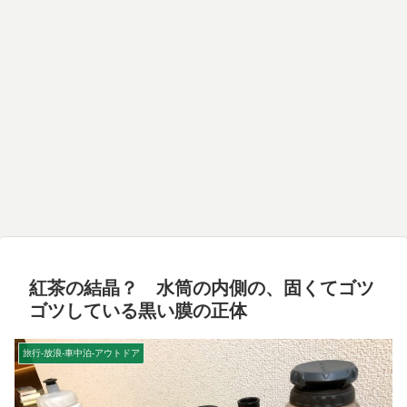
紅茶の結晶？ 水筒の内側の、固くてゴツ
ゴツしている黒い膜の正体
旅行-放浪-車中泊-アウトドア