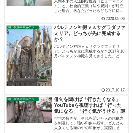
人間本来の人道的な性質（ヒューマニズ
ム）と、社会的正義（法や規則）が対立
した場合、あなただったらどちらに従い
ますか？自分の心に従いますか？ それ
2020.08.06
とも社会のルールに従いますか？このペ
ージでは、家族の正義と社会的正義が対
パルテノン神殿ｖｓサグラダファ
旅行-放浪-車中泊-アウトドア
立した場合を描いた二つの...
ミリア。どっちが先に完成する
か？
パルテノン神殿ｖｓサグラダファミリ
ア。どっちが先に完成するか？2017年10
月パルテノン神殿を見てきました。どう
せ足場を組んでいるだけで、何も作業は
していないんだろうなと思っていたとこ
ろ、意外なことに、ちゃんと作業員が働
いていました。写真で...
2017.10.17
俳句を聞けば「行きたくなる」
旅行-放浪-車中泊-アウトドア
YouTubeを視聴すれば「行った
気になる」「行く気がうせる」謎
俳句の短さが、それを聞いた人の想像力
を刺激して、強い印象を残す。どんどん
大きくなる頭の中の印象が、実際にその
場所へ行ってみたいという気持ちにさせ