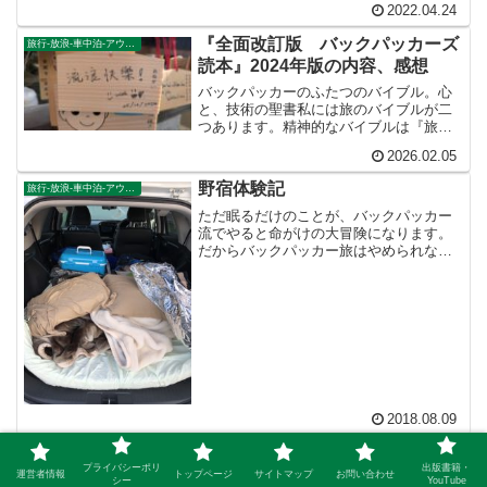
2022.04.24
るのです。だから俳句を読んで、旅立つ
人がたくさんいるのでしょう。
『全面改訂版 バックパッカーズ
旅行-放浪-車中泊-アウトドア
読本』2024年版の内容、感想
バックパッカーのふたつのバイブル。心
と、技術の聖書私には旅のバイブルが二
つあります。精神的なバイブルは『旅に
出ろ！ ヴァガボンディング・ガイド』
2026.02.05
という本です。人生を変えた本『旅に出
ろ！ ヴァガボンディング・ガイド』リ
野宿体験記
旅行-放浪-車中泊-アウトドア
アル・ドラゴンクエスト・...
ただ眠るだけのことが、バックパッカー
流でやると命がけの大冒険になります。
だからバックパッカー旅はやめられない
のです。爆睡中に竜宮城まで流されない
ようにご注意ください。
2018.08.09
芸術の都パリ（ダウンロードフリ
旅行-放浪-車中泊-アウトドア
プライバシーポリ
出版書籍・
ー画像）
運営者情報
トップページ
サイトマップ
お問い合わせ
シー
YouTube