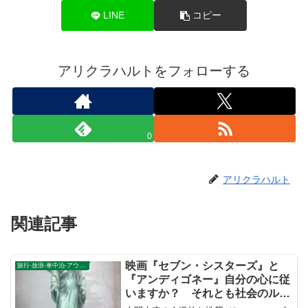
LINE
コピー
アリクラハルトをフォローする
0
アリクラハルト
関連記事
映画『セブン・シスターズ』と
旅行-放浪-車中泊-アウトドア
『アンディゴネー』自分の心に従
いますか？ それとも社会のルー
ルに従いますか？