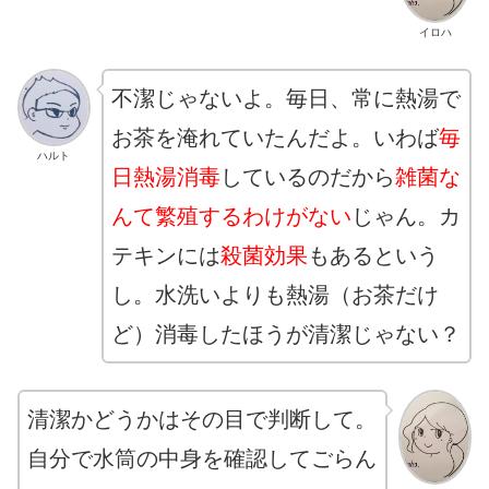
イロハ
不潔じゃないよ。毎日、常に熱湯で
お茶を淹れていたんだよ。いわば
毎
ハルト
日熱湯消毒
しているのだから
雑菌な
んて繁殖するわけがない
じゃん。カ
テキンには
殺菌効果
もあるという
し。水洗いよりも熱湯（お茶だけ
ど）消毒したほうが清潔じゃない？
清潔かどうかはその目で判断して。
自分で水筒の中身を確認してごらん