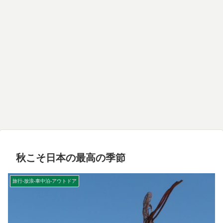
秋こそ日本の最高の季節
旅行-放浪-車中泊-アウトドア