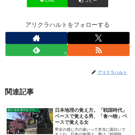
LINE
コピー
アリクラハルトをフォローする
0
アリクラハルト
関連記事
日本地理の覚え方。「戦国時代」
旅行-放浪-車中泊-アウトドア
ベースで覚える男、「食べ物」ベ
ースで覚える女
男女の感じ方の違いって本当に面白いで
すよね。日本の地理は、男は「戦国時