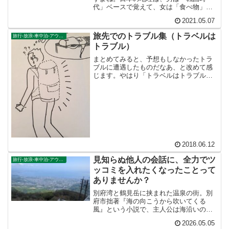
代」ベースで覚えて、女は「食べ物」ベ
ースで覚えていたりします。夫婦でも相
2021.05.07
手の考えていることはさっぱりわかりま
せん。
旅先でのトラブル集（トラベルは
旅行-放浪-車中泊-アウトドア
トラブル）
まとめてみると、予想もしなかったトラ
ブルに遭遇したものだなあ、と改めて感
じます。やはり「トラベルはトラブル」
というのは本当です。放浪というドラク
エ的な難関突破ゲームは、トラブルあっ
てこその楽しさなのだなあ、とあらため
て実感しているところです。
2018.06.12
見知らぬ他人の会話に、全力でツ
旅行-放浪-車中泊-アウトドア
ッコミを入れたくなったことって
ありませんか？
別府湾と鶴見岳に挟まれた温泉の街。別
府市拙著『海の向こうから吹いてくる
風』という小説で、主人公は海沿いの漁
村の出身なのですが、海を背にして空を
2026.05.05
仰ぐとそこには山があったと気づくシー