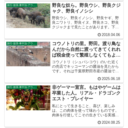
ンがあります。別府市も似ています。基
野良な奴ら。野良ウシ、野良クジ
旅行-放浪-車中泊-アウトドア
本的には海辺の街なのですが...
ャク、野良イノシシ
野良ウシ、野良イノシシ、野良ヤギ、野
良ニワトリ、野良イヌ、野良ネコ、野良
クジャクまで見たことがあります。下痢
と紙一重の不潔な世界（動物は糞をしま
2018.04.06
す）ですが、世界はドラクエ的なワンダ
ーランドです！
コウノトリの里。野田。渡り鳥な
旅行-放浪-車中泊-アウトドア
んだから自然に渡ってきてくれれ
ば税金使って繁殖しなくてもよか
ったのに
コウノトリ（シュバシコウ）のいた近く
の売店でキッコーマンの醤油を見たから
です。それは千葉県野田市産の醤油でし
た。おまえ（しょうゆ）がこっちに来る
2025.06.18
のなら、おまえ（コウノトリ）が向こう
に行けば問題解決なのに……と思ったか
非ゲーマー宣言。もはやゲームは
旅行-放浪-車中泊-アウトドア
らでした。
卒業した人。リアル・ドラゴンク
エスト・プレイヤー
私にとって生きること、喜び、楽しみ
は、この肉体を使って味わうものです。
肉体を行使してこその生きている実感で
す。その世界を知ってしまうと、指先と
2024.08.25
映像だけのゲーム体験ではものたりない