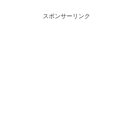
と感じます。やはりリアルな世界を自分
の脚で踏みしめて歩かなければ。それで
こその生きがい、よろこびなんじゃない
でしょうか。
スポンサーリンク