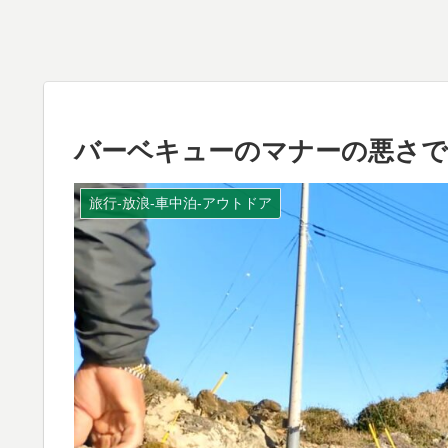
バーベキューのマナーの悪さで
旅行-放浪-車中泊-アウトドア