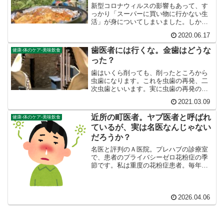
新型コロナウィルスの影響もあって、す
っかり「スーパーに買い物に行かない生
活」が身についてしまいました。しかし
買い物しないわけにはいきません。そ
2020.06.17
う、通販、通販、宅配サービスです！も
ともと賞味期限の長い豆乳をアマゾンで
歯医者には行くな。金歯はどうな
健康-体のケア-美味飲食
箱買いしているので、食材の...
った？
歯はいくら削っても、削ったところから
虫歯になります。これを虫歯の再発、二
次虫歯といいます。実に虫歯の再発の可
能性は80％以上だそうです。「虫歯は早
2021.03.09
期治療した方がいい」というのは再発し
ない前提のウソ議論であって、実際には
近所の町医者。ヤブ医者と呼ばれ
健康-体のケア-美味飲食
削ったところから虫歯になるのだから、
ているが、実は名医なんじゃない
虫歯はとにかく削らない方がいいので
す。
だろうか？
名医と評判のＡ医院。プレハブの診療室
で、患者のプライバシーゼロ花粉症の季
節です。私は重度の花粉症患者。毎年、
この時期になると耳鼻科のお世話になっ
ています。近所に、名医と呼ばれる耳鼻
科のＡ医院がありました。かつて喉が腫
れて食欲がなく体調が最悪...
2026.04.06