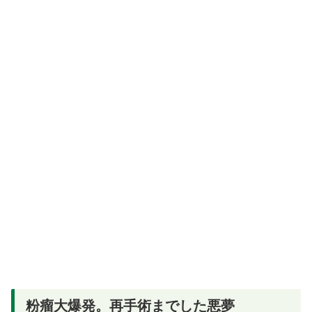
粉瘤大爆発。再手術までした悪夢