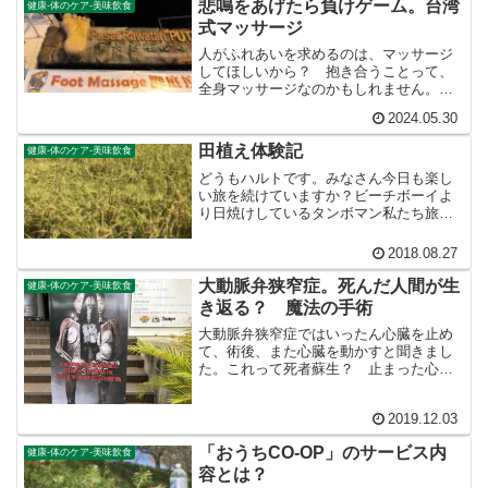
悲鳴をあげたら負けゲーム。台湾
健康-体のケア-美味飲食
式マッサージ
人がふれあいを求めるのは、マッサージ
してほしいから？ 抱き合うことって、
全身マッサージなのかもしれません。し
かし……すこし運動したらクリスタルデ
2024.05.30
ポジットが詰まってマッサージしないと
ならない体なんて、じっさいのところ初
田植え体験記
健康-体のケア-美味飲食
期不良品のようなものじゃないでしょう
か。
どうもハルトです。みなさん今日も楽し
い旅を続けていますか？ビーチボーイよ
り日焼けしているタンボマン私たち旅人
にとって５月のゴールデンウィークは旅
行のピークシーズンですが、田んぼ関係
2018.08.27
者にとってのゴールデンウィークは「田
植え」のまっさかりです。...
大動脈弁狭窄症。死んだ人間が生
健康-体のケア-美味飲食
き返る？ 魔法の手術
大動脈弁狭窄症ではいったん心臓を止め
て、術後、また心臓を動かすと聞きまし
た。これって死者蘇生？ 止まった心臓
が再び動き出す謎について医者のサイト
よりも詳しく説明します。
2019.12.03
「おうちCO-OP」のサービス内
健康-体のケア-美味飲食
容とは？