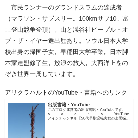
市民ランナーのグランドスラムの達成者
（マラソン・サブスリー。100kmサブ10。富
士登山競争登頂）。山と渓谷社ピープル・オ
ブ・ザ・イヤー選出歴あり。ソウル日本人学
校出身の帰国子女。早稲田大学卒業。日本脚
本家連盟修了生。放浪の旅人。大西洋上をの
ぞき世界一周しています。
アリクラハルトのYouTube・書籍へのリンク
出版書籍・YouTube
このブログ運営者の出版書籍・YouTubeです。
× × × × × YouTube
メインチャンネル【50代早期退職夫婦の楽園探求
ちゃんねる】YouTubeサブチャンネル【世界名作
文学紹介チャンネル】× × × ...