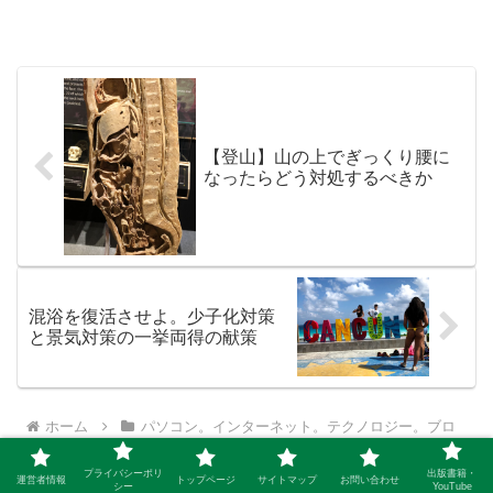
【登山】山の上でぎっくり腰に
なったらどう対処するべきか
混浴を復活させよ。少子化対策
と景気対策の一挙両得の献策
ホーム
パソコン。インターネット。テクノロジー。ブロ
グ
プライバシーポリ
出版書籍・
運営者情報
トップページ
サイトマップ
お問い合わせ
シー
YouTube