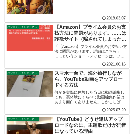
2018.03.07
【Amazon】プライム会員のお支
パソコン。インターネット。テクノロジー。ブログ
払方法に問題があります。……は
詐欺サイト（騙されてしまった場
合の対処方法）
「【Amazon】プライム会員のお支払い方
法に問題があります。詳細はこちら」
……というショートメッセージは、フィ
ッシング詐欺サイトです。ご注意くださ
2021.06.16
い。
スマホ一台で、海外旅行しなが
パソコン。インターネット。テクノロジー。ブログ
ら、YouTube動画をアップロー
ドする方法
何かを実際に体験した当日に動画編集し
ても、実体験にくらべて動画編集作業は
あまり面白くありません。しかししばら
く時間がたてば懐かしく思い出しながら
2025.07.20
動画編集できるので、面白く感じること
ができます。一粒で二度おいしい。それ
【YouTube】どうせ違法アップ
パソコン。インターネット。テクノロジー。ブログ
でいいのではないでしょうか？
ロードなのに、主題歌だけが消音
になっている理由