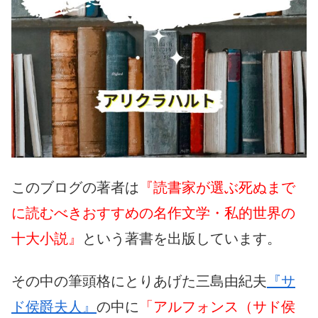
このブログの著者は
『読書家が選ぶ死ぬまで
に読むべきおすすめの名作文学・私的世界の
十大小説』
という著書を出版しています。
その中の筆頭格にとりあげた三島由紀夫
『サ
ド侯爵夫人』
の中に
「アルフォンス（サド侯