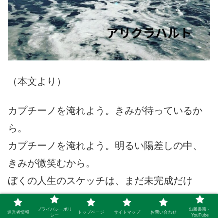
（本文より）
カプチーノを淹れよう。きみが待っているか
ら。
カプチーノを淹れよう。明るい陽差しの中、
きみが微笑むから。
ぼくの人生のスケッチは、まだ未完成だけ
ど。
プライバシーポリ
出版書籍・
運営者情報
トップページ
サイトマップ
お問い合わせ
裏の畑の麦の穂は、まだまだ蒼いままだけ
シー
YouTube