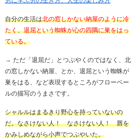
男に学ぶ男の生き方、人生の楽しみ方
自分の生活は
北の窓しかない納屋のように冷
たく
、
退屈という蜘蛛が心の四隅に巣をはっ
ている。
→ ただ「退屈だ」とつぶやくのではなく、北
の窓しかない納屋、とか、退屈という蜘蛛が
巣をはる、など表現するところがフローベー
ルの描写のうまさです。
シャルルはまるきり野心を持っていないの
だ。なさけない人！ なさけない人！ 唇を
かみしめながら小声でつぶやいた。