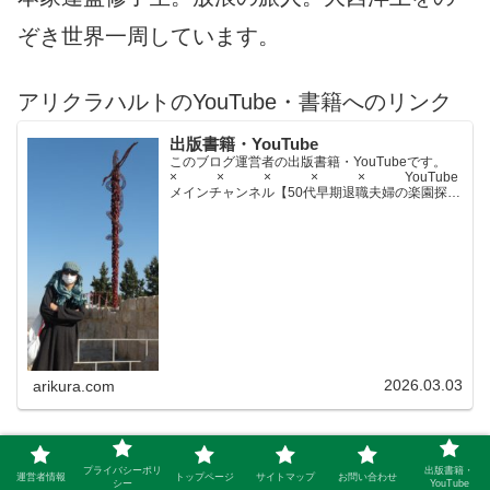
ぞき世界一周しています。
アリクラハルトのYouTube・書籍へのリンク
出版書籍・YouTube
このブログ運営者の出版書籍・YouTubeです。
× × × × × YouTube
メインチャンネル【50代早期退職夫婦の楽園探求
ちゃんねる】YouTubeサブチャンネル【世界名作
文学紹介チャンネル】× × × ...
2026.03.03
arikura.com
旅行-放浪-車中泊-アウトドア
プライバシーポリ
出版書籍・
運営者情報
トップページ
サイトマップ
お問い合わせ
シー
YouTube