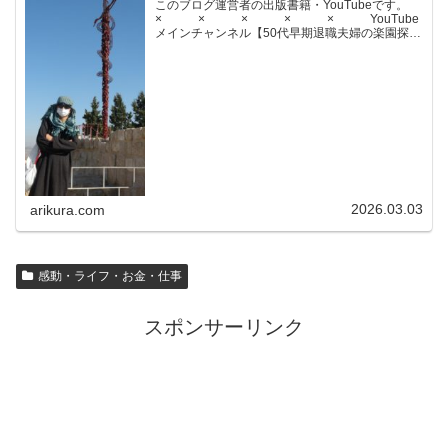
このブログ運営者の出版書籍・YouTubeです。
× × × × × YouTube
メインチャンネル【50代早期退職夫婦の楽園探求
ちゃんねる】YouTubeサブチャンネル【世界名作
文学紹介チャンネル】× × × ...
2026.03.03
arikura.com
感動・ライフ・お金・仕事
スポンサーリンク