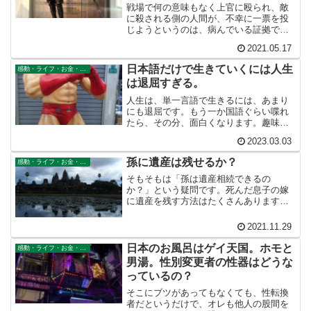
戦場で何の意味もなく上官に殴られ、敵
に殺される側の人間が、不幸に一票を投
じようというのは、病んでいる証拠でし
ょう。自由というのは健康と同じように
2021.05.17
失ってはじめて価値に気づくものなのか
もしれません。
日本語だけで生きていくには人生
感動・ライフ・お金・仕事
は退屈すぎる。
人生は、単一言語で生きるには、あまり
にも退屈です。もう一か国語ぐらい喋れ
たら、その分、面白くなります。趣味の
英語でなかなか英語が習得できなくてイ
2023.03.03
ライラしたり、投げ出したりする人がい
ますが、英語というのは習得途中が面白
孫に遺産は残せるか？
感動・ライフ・お金・仕事
いんですよ。だって習得しちゃったら、
それは母国語と同じで、何の刺激もない
そもそもは「孫は遺産相続できるの
ってことだもの。
か？」という疑問です。死んだ息子の嫁
に遺産を残す方法はたくさんあります。
そうして間接的に孫に遺産を残すことは
できますが、代襲相続を使えばもっと直
2021.11.29
接的に孫に遺産を残すことができます。
日本のお風呂はゲイ天国。ホモと
感動・ライフ・お金・仕事
男湯。性別変更者の性器はどうな
っているの？
そこにブツがあってもなくても、性転換
者だというだけで、オレも他人の股間を