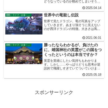
どうなっているのか眺めてしまいそうで
す。そしてオレもゲイと勘違いされかね
2025.04.14
ません。これから性転換しようとしてい
る人にも、そういう先輩たちの生きたサ
世界中の竜殺し伝説
感動・ライフ・お金・仕事
ンプルをじかに見ることができたら、お
おいに参考になるでしょうね。やっぱり
世界で見たドラゴン、竜の写真をアップ
日本の銭湯はゲイ天国なんだろうなあ。
していきます。あまり強そうに見えない
のが西洋ドラゴンの特徴。大きさは馬ナ
ミだしね。ドラゴン退治というか、弱い
者いじめにしか見えない。
2021.06.01
勝ったならわかるが、負けたの
感動・ライフ・お金・仕事
に、靖国神社の英霊がこの国をつ
くったというのは本当ですか？
英霊を英雄にしたい気持ちもわかりま
す。しかし……やっぱりどうも思考が逆
説的で飛躍しすぎていてついていけませ
ん。勝ったならわかりますが、負けたの
2025.05.18
に、なんで戦死した英霊たちがこの国を
つくったって言えるのよ？ すなおに考
えたら、理解できません。
スポンサーリンク