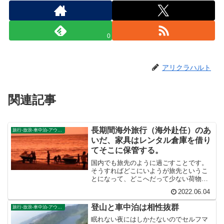
0
アリクラハルト
関連記事
長期間海外旅行（海外赴任）のあ
旅行-放浪-車中泊-アウトドア
いだ、家具はレンタル倉庫を借り
てそこに保管する。
国内でも旅先のように過ごすことです。
そうすればどこにいようが旅先というこ
とになって、どこへだって少ない荷物で
移動することができます。もうひとつは
2022.06.04
家具付き賃貸住宅に住むことです。日本
国内でも、海外でも家具付きの物件は存
登山と車中泊は相性抜群
旅行-放浪-車中泊-アウトドア
在します。自分の家具をもたなければ、
軽々とどこへでも移動することができま
眠れない夜にはしかたないのでセルフマ