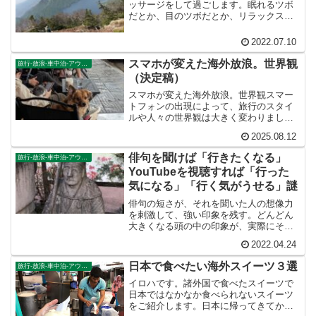
す。
ッサージをして過ごします。眠れるツボ
だとか、目のツボだとか、リラックスで
きるツボだとか押しているうちに頭の中
がカラッポになり、いつのまにか眠れま
2022.07.10
す。っていうか必死に眠ります。
スマホが変えた海外放浪。世界観
旅行-放浪-車中泊-アウトドア
（決定稿）
スマホが変えた海外放浪。世界観スマー
トフォンの出現によって、旅行のスタイ
ルや人々の世界観は大きく変わりまし
た。たとえば旅先の宿泊地ですが、現地
2025.08.12
で安宿街を嗅ぎまわって探すスタイルよ
りも、スマホで探して予約した方が簡
俳句を聞けば「行きたくなる」
旅行-放浪-車中泊-アウトドア
単・確実で、しかも安い宿が探...
YouTubeを視聴すれば「行った
気になる」「行く気がうせる」謎
俳句の短さが、それを聞いた人の想像力
を刺激して、強い印象を残す。どんどん
大きくなる頭の中の印象が、実際にその
場所へ行ってみたいという気持ちにさせ
2022.04.24
るのです。だから俳句を読んで、旅立つ
人がたくさんいるのでしょう。
日本で食べたい海外スイーツ３選
旅行-放浪-車中泊-アウトドア
イロハです。諸外国で食べたスイーツで
日本ではなかなか食べられないスイーツ
をご紹介します。日本に帰ってきてから