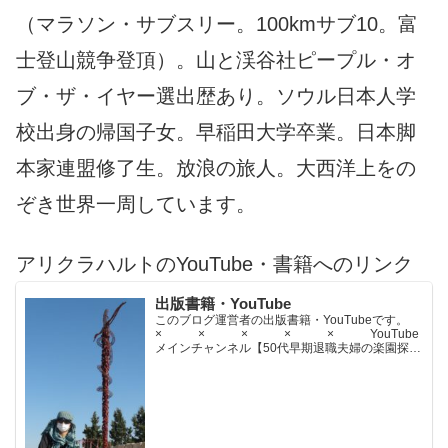
（マラソン・サブスリー。100kmサブ10。富
士登山競争登頂）。山と渓谷社ピープル・オ
ブ・ザ・イヤー選出歴あり。ソウル日本人学
校出身の帰国子女。早稲田大学卒業。日本脚
本家連盟修了生。放浪の旅人。大西洋上をの
ぞき世界一周しています。
アリクラハルトのYouTube・書籍へのリンク
出版書籍・YouTube
このブログ運営者の出版書籍・YouTubeです。
× × × × × YouTube
メインチャンネル【50代早期退職夫婦の楽園探求
ちゃんねる】YouTubeサブチャンネル【世界名作
文学紹介チャンネル】× × × ...