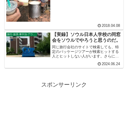
「どうしてもアレが食べたーい‼」となる
究極の３種です✨①カオニャオ・マムア
ン主にタイで食べられます。甘く炊いた
もち米にコンデンスミル...
2018.04.08
【実録】ソウル日本人学校の同窓
旅行-放浪-車中泊-アウトドア
会をソウルでやろうと思うのだ。
同じ旅行会社のサイトで検索しても、特
定のパッケージツアーが検索ヒットする
人とヒットしない人がいます。さらに同
じパッケージツアーでも申し込む日によ
2024.06.24
って若干金額が違ってきます。こういう
ことは個人旅行では経験できないことで
す。団体旅行をやってはじめて知ること
ができたことなのでした。
スポンサーリンク