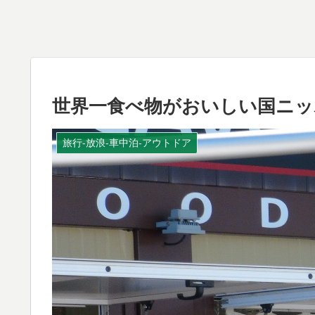
世界一食べ物がおいしい国ニッ
旅行-放浪-車中泊-アウトドア