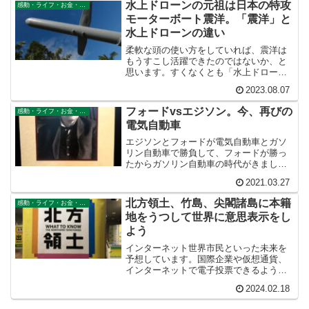
水上ドローンの元祖は日本の特攻
感動・ライフ・お金・仕事
モーターボート震洋。「震洋」と
水上ドローンの違い
柔軟な頭の使い方をしていれば、震洋は
もうすこし活躍できたのではないか、と
思います。すくなくとも「水上ドロー
ン」の元祖は日本の特攻秘密兵器「震
2023.08.07
洋」であると、いささか誇らしく語って
もいいのではないでしょうか。この国の
フォードvsエジソン。今、再びの
感動・ライフ・お金・仕事
抑止力に貢献すると信じるがゆえに、こ
電気自動車
こにそう記します。
エジソンとフォードが電気自動車とガソ
リン自動車で勝負して、フォードが勝っ
たからガソリン自動車の時代がきまし
た。しかし今、再び電気自動車の時代が
2021.03.27
来ています。こう考えるとフォードとエ
ジソンの自動車産業化競争の本当の勝者
北方領土、竹島、尖閣諸島に本籍
感動・ライフ・お金・仕事
はエジソンだったのではないか、という
地をうつして世界に意思表示をし
気がします。
よう
インターネット世界市民といった未来を
予想しています。国際企業や仮想通貨、
インターネットで電子投票できるように
なれば、やがて人間は国家の枠を飛び越
2024.02.18
えて繋がることができるだろうと考えて
います。無人島がどこに帰属するかなん