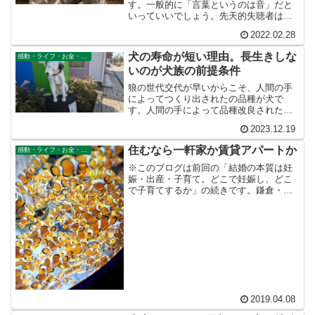
す。一般的に「言葉というのは音」だと
いっていいでしょう。先天的失聴者は、
私の場合の『音先字後』とは脳のフォー
2022.02.28
マットが違います。これはどういうこと
かというと、言語の獲得に至るルートは
犬の寿命が短い理由。長生きしな
感動・ライフ・お金・仕事
ひとつではなく、いくつものルートがあ
いのが犬族の前提条件
るということです。
狼の世代交代が早いからこそ、人間の手
によってつくり出されたの品種が犬で
す。人間の手によって品種改良された種
の前提条件は、世代交代がはやいという
2023.12.19
ことなのです。だから犬は長生きできな
いのです。それが彼らの前提条件だか
住むなら一軒家か賃貸アパートか
感動・ライフ・お金・仕事
ら。
※このブログは前回の「結婚の本質は妊
娠・出産・子育て。どこで妊娠し、どこ
で子育てするか」の続きです。鎌倉・江
の島あたりには、やたらと二世帯住宅が
多い人それぞれである。やはりこの問題
も人によって正解が違う。親元で一緒に
暮らすといったって、親の...
2019.04.08