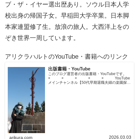
ブ・ザ・イヤー選出歴あり。ソウル日本人学
校出身の帰国子女。早稲田大学卒業。日本脚
本家連盟修了生。放浪の旅人。大西洋上をの
ぞき世界一周しています。
アリクラハルトのYouTube・書籍へのリンク
出版書籍・YouTube
このブログ運営者の出版書籍・YouTubeです。
× × × × × YouTube
メインチャンネル【50代早期退職夫婦の楽園探求
ちゃんねる】YouTubeサブチャンネル【世界名作
文学紹介チャンネル】× × × ...
2026.03.03
arikura.com