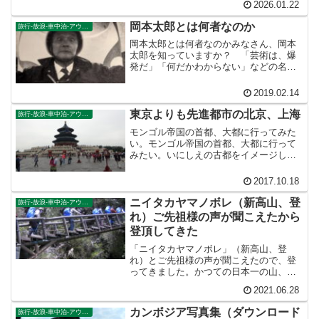
2026.01.22
検査は、すべての手荷物を合計して７キ
ロ以内という厳しい関門でした。計量の
岡本太郎とは何者なのか
旅行-放浪-車中泊-アウトドア
段階で、飲み水、おにぎ...
岡本太郎とは何者なのかみなさん、岡本
太郎を知っていますか？ 「芸術は、爆
発だ」「何だかわからない」などの名セ
リフが有名な人物ですが、私の大好きな
芸術家の一人であります。現在、岡本太
2019.02.14
郎をもっとも身近に感じている人は、大
阪吹田市千里の万博記念公...
東京よりも先進都市の北京、上海
旅行-放浪-車中泊-アウトドア
モンゴル帝国の首都、大都に行ってみた
い。モンゴル帝国の首都、大都に行って
みたい。いにしえの古都をイメージして
行った北京は、東京よりも進んだ街でし
た。町中で店員がドローンを宙に浮かせ
2017.10.18
て売っていました。日本人が見たことも
ないような片足スケボーみ...
ニイタカヤマノボレ（新高山、登
旅行-放浪-車中泊-アウトドア
れ）ご先祖様の声が聞こえたから
登頂してきた
「ニイタカヤマノボレ」（新高山、登
れ）とご先祖様の声が聞こえたので、登
ってきました。かつての日本一の山、新
高山（台湾・玉山）3952mは、もう一度
2021.06.28
アメリカに戦争しかける気か、というぐ
らい日本人の登山者でいっぱいでした。
カンボジア写真集（ダウンロード
旅行-放浪-車中泊-アウトドア
みんな、ご先祖様の声が聞こえたんだろ