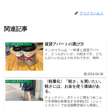
アリクラハルト
関連記事
賃貸アパートの選び方
旅行-放浪-車中泊-アウトドア
※このコラムは「一軒家と賃貸アパー
ト、どっちがいいか」の続きです。どち
らがいいかは人それぞれですが、例外を
語ると何も語れないので、悟り系男子・
放浪のバックパッカーとしては賃貸アパ
ート一択だという個人的な見解について
述べたところです。賃貸アパ...
2019.04.09
〈軽量化〉「軽さ」を買いたい。
旅行-放浪-車中泊-アウトドア
軽さには、お金を使う価値があ
る。
チェックイン。ポケットに物をつめこん
で手荷物を軽量化する作戦LCC（ジェッ
トスター）で台北国際空港から帰国しま
した。チェックインカウンターでの荷物