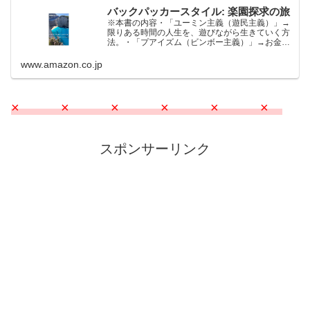
バックパッカースタイル: 楽園探求の旅
※本書の内容・「ユーミン主義（遊民主義）」→
限りある時間の人生を、遊びながら生きていく方
法。・「プアイズム（ビンボー主義）」→お金を
使わないからこそ人生はより楽しくなる。・「新
狩猟採集民としての新しい生き方」→モノを買う
www.amazon.co.jp
という行為で、どこで...
× × × × × ×
スポンサーリンク