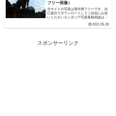
フリー画像）
うな。
当サイトの写真は著作権フリーです。自
己責任でダウンロードしてご自由にお使
いくださいカンボジア写真集動画版はこ
ちらをご覧ください。よろしければ高評
2021.05.29
価、チャンネル登録もお願いします。 世
界と取り囲む海を表現。テラス王。タイ
などでもおなじみの東南...
スポンサーリンク