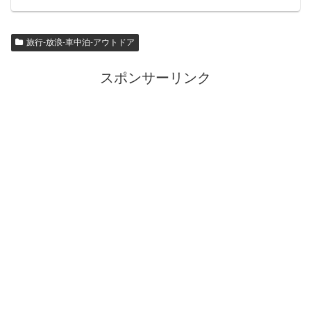
旅行-放浪-車中泊-アウトドア
スポンサーリンク