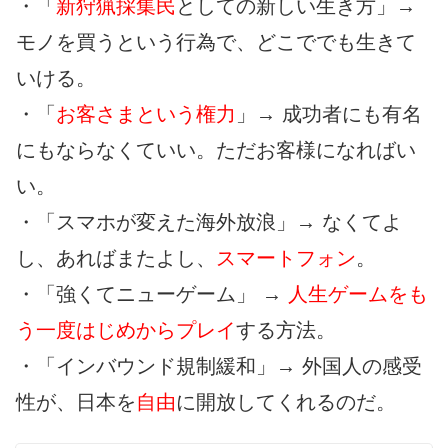
・「
新狩猟採集民
としての新しい生き方」→
モノを買うという行為で、どこででも生きて
いける。
・「
お客さまという権力
」→ 成功者にも有名
にもならなくていい。ただお客様になればい
い。
・「スマホが変えた海外放浪」→ なくてよ
し、あればまたよし、
スマートフォン
。
・「強くてニューゲーム」 →
人生ゲームをも
う一度はじめからプレイ
する方法。
・「インバウンド規制緩和」→ 外国人の感受
性が、日本を
自由
に開放してくれるのだ。