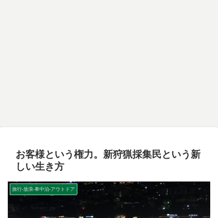
お客様という権力。新狩猟採集民という新
しい生き方
旅行-放浪-車中泊-アウトドア