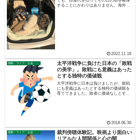
でも、部屋代を払ってその日の宿を確保
論武装で準確定申告はしないことで通そ
することにかわりはありません。海外ロ
うと思っています。
ングステイで国内外の宿代二重払い問題
を解消するには、物置感覚で安い自宅を
購入するか、厳密には宿代の二重払い問
題を解消したことにはなりませんが、家
賃、賃料が２~３万円の格安物件に引っ越
すという手が考えられます。
2022.11.18
太平洋戦争に負けた日本の「敗戦
感動・ライフ・お金・仕事
の美学」。敗戦にも意義はあった
とする独特の価値観
大平洋戦争に日本は負けましたが、敗戦
にも意義はあったとする独特の価値観を
育ててきました。敗者に価値なしとする
のか、敗れてもなお価値があったとする
のか？どうせいつか負けるんだったら、
真っ向勝負で力の限り戦って、堂々と負
けて帰ってこい！ こういうカタチのエ
ールがあってもいいのではないでしょう
2018.06.30
か。こういうカタチのエールを、日本代
表におくりたいと私は思っています。
裁判傍聴体験記。映画より面白い
感動・ライフ・お金・仕事
リアルな人間関係と心の闇