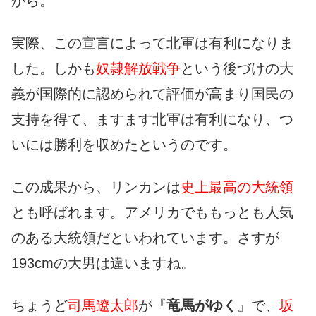
から。
実際、この宣言によって北軍は有利になりま
した。しかも
奴隷解放戦争
という後づけの大
義が国際的に認められて評価が高まり国民の
支持を得て、ますます北軍は有利になり、つ
いには勝利を収めたというのです。
この成果から、リンカンは
史上最高の大統領
とも呼ばれます。アメリカでももっとも人気
のある大統領だといわれています。さすが
193cmの大男は違いますね。
ちょうど
司馬遼太郎
が『
竜馬がゆく
』で、
坂