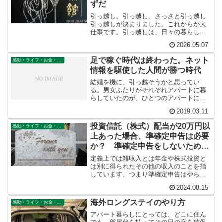
ずだ
引っ越し。引っ越し。さっさと引っ越し
引っ越しが決まりました。これからが大
仕事です。引っ越しは、日々の暮らしが
がらりと一変する個人史における革命的
2026.05.07
な出来事住民票、マイナンバー、免許の
変更から、車検証の住所変更、クレジッ
足で稼ぐ時代は終わった。ネット
感動・ライフ・お金・仕事
トカードなど金融関係の宛...
情報を駆使した人間が勝つ時代
結婚を機に、引っ越そうかと思ってい
る。男女ふたりがそれぞれアパートに暮
らしていたのが、ひとつのアパートに住
もうというのだから、考えただけでもい
2019.03.11
ろいろたいへんなことが多い。たとえば
「ものをどうやって減らすか」ひとつと
投資信託（株式）配当が20万円以
感動・ライフ・お金・仕事
っても大問題である。ミニマ...
上あった場合、準確定申告は必要
か？ 準確定申告をしないために
分離課税を選択する
定義上では雑収入とは年金や株式投資と
は別に得られたその他の収入のことを指
しています。つまり準確定申告はやらな
くてもいいのです。このように解釈し
2024.08.15
て、私たちは、準確定申告を提出しない
ことにしました。もっとも提出しろと言
海外ロングステイのやり方
感動・ライフ・お金・仕事
われても無理なんですけどね。どう頑張
っても数字が埋められません。すくなく
アパート暮らしにとっては、どこに住ん
とも脱税だけはしていないので、この理