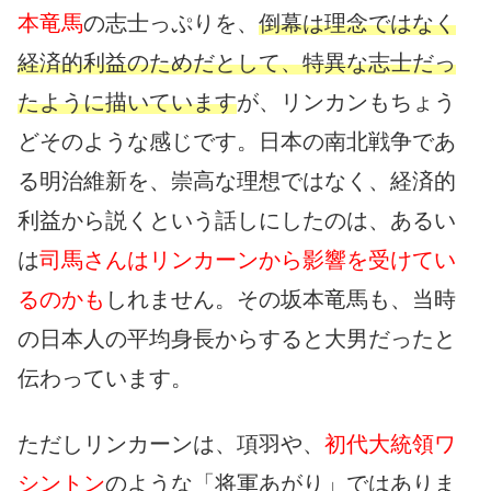
本竜馬
の志士っぷりを、
倒幕は理念ではなく
経済的利益のためだとして、特異な志士だっ
たように描いています
が、リンカンもちょう
どそのような感じです。日本の南北戦争であ
る明治維新を、崇高な理想ではなく、経済的
利益から説くという話しにしたのは、あるい
は
司馬さんはリンカーンから影響を受けてい
るのかも
しれません。その坂本竜馬も、当時
の日本人の平均身長からすると大男だったと
伝わっています。
ただしリンカーンは、項羽や、
初代大統領ワ
シントン
のような「将軍あがり」ではありま