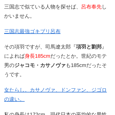
三国志で似ている人物を探せば、
呂布奉先
し
かいません。
三国志最強ゴキブリ呂布
その項羽ですが、司馬遼太郎『
項羽と劉邦
』
によれば
身長185cm
だったとか。世紀のモテ
男の
ジャコモ・カサノヴァ
も185cmだったそ
うです。
女たらし。カサノヴァ、ドンファン、ジゴロ
の違い。
私の身長は172cm。
現代日本の平均的な男性