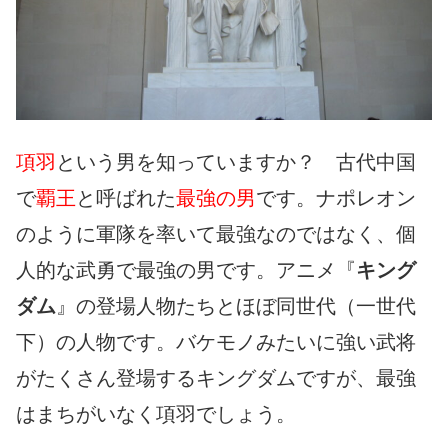
項羽
という男を知っていますか？ 古代中国
で
覇王
と呼ばれた
最強の男
です。ナポレオン
のように軍隊を率いて最強なのではなく、個
人的な武勇で最強の男です。アニメ『
キング
ダム
』の登場人物たちとほぼ同世代（一世代
下）の人物です。バケモノみたいに強い武将
がたくさん登場するキングダムですが、最強
はまちがいなく項羽でしょう。