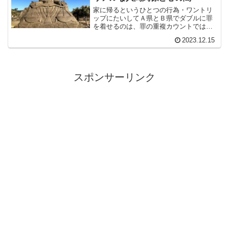
家に帰るというひとつの行為・ワントリ
ップにたいしてＡ県とＢ県でダブルに罪
を着せるのは、罪の重複カウントではな
いか？ Ａ県警とＢ県警でダブルに罪を
2023.12.15
きせられて、普通なら懲役1２年で済むと
ころを２倍の懲役24年を求刑されたらど
う思いますか？
スポンサーリンク