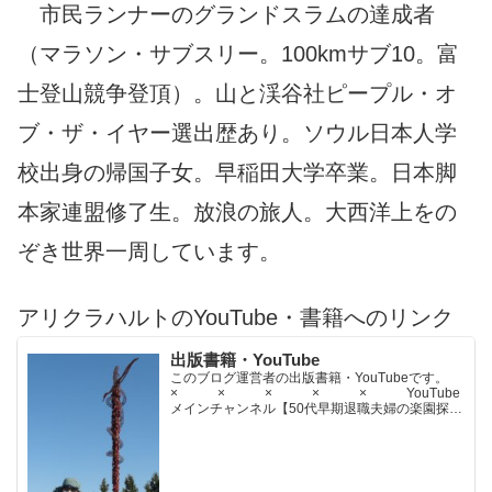
市民ランナーのグランドスラムの達成者
（マラソン・サブスリー。100kmサブ10。富
士登山競争登頂）。山と渓谷社ピープル・オ
ブ・ザ・イヤー選出歴あり。ソウル日本人学
校出身の帰国子女。早稲田大学卒業。日本脚
本家連盟修了生。放浪の旅人。大西洋上をの
ぞき世界一周しています。
アリクラハルトのYouTube・書籍へのリンク
出版書籍・YouTube
このブログ運営者の出版書籍・YouTubeです。
× × × × × YouTube
メインチャンネル【50代早期退職夫婦の楽園探求
ちゃんねる】YouTubeサブチャンネル【世界名作
文学紹介チャンネル】× × × ...