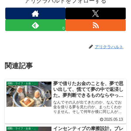
アリクラハルトをフォローする
0
アリクラハルト
関連記事
夢で借りたお金のことを、夢で思
感動・ライフ・お金・仕事
い出して、慌てて夢の中で返済し
た。夢判断できるものならやって
みろ！
なんでその人が出てきたのか、なんでお
金を借りる夢を見たのか、まったくわか
りません。そして何年か後に同じ人が出
てきて、夢での借金をわざわざ返済して
2025.05.13
いい気分になった理由がまったくわから
ないのでした。夢判断って本当か！？
インセンティブの摩擦設計。ブレ
感動・ライフ・お金・仕事