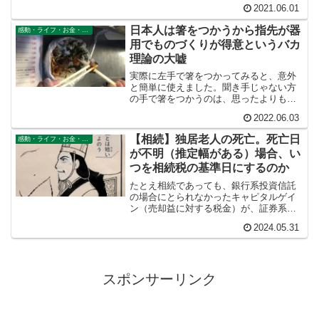
者いじめにしか見えない。
2021.06.01
日本人は箸をつかうから指先が器
感動・ライフ・お金・仕事
用でものづくりが得意というバカ
理論の大嘘
実際に左手で箸をつかってみると、意外
と簡単に使えました。聞き手じゃない方
の手で箸をつかうのは、思ったよりも簡
単です。必要に迫られて左手に箸をもっ
2022.06.03
て食事せざるをえなかったのですが、た
いして苦労しませんでした。今でも左手
【相続】独居老人の死亡。死亡日
感動・ライフ・お金・仕事
で箸を器用につかえます。
が不明（推定幅がある）場合、い
つを相続税の基準日にするのか
たとえ相続であっても、銀行系投資信託
の場合にとられなかったキャピタルゲイ
ン（売却益に対する税金）が、証券系投
資信託の場合にはちゃんと取られます。
2024.05.31
同じ相続で、同じ投資信託なのに、銀行
系は税金がとられないのに、証券会社系
は税金がとられるというのはおかしいと
感じました。
スポンサーリンク