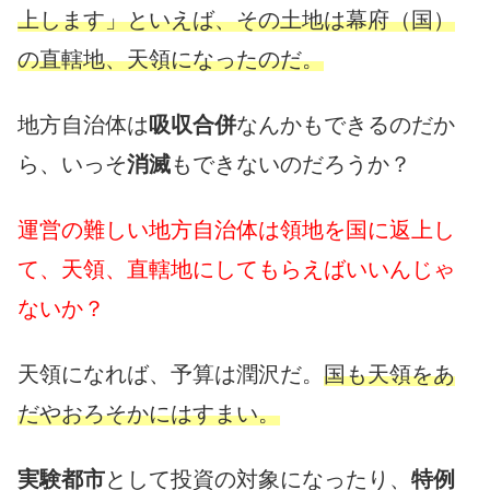
上します」といえば、その土地は幕府（国）
の直轄地、天領になったのだ。
地方自治体は
吸収合併
なんかもできるのだか
ら、いっそ
消滅
もできないのだろうか？
運営の難しい地方自治体は領地を国に返上し
て、天領、直轄地にしてもらえばいいんじゃ
ないか？
天領になれば、予算は潤沢だ。
国も天領をあ
だやおろそかにはすまい。
実験都市
として投資の対象になったり、
特例