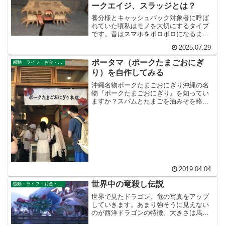
ークエイジ、スラッジとは？
養分様とキャッシュバック対象者に呼ば
れていた頃私はモノを大切にするタイプ
です。昔はスマホをボロボロになるまで
使っていましたし、同じ通信会社をずっ
2025.07.29
と使い続けていました。POORISM。プ
アイズム。貧乏主義者（ビンボー主義）
ポータマ（ポークたまごおにぎ
感動・ライフ・お金・仕事
気の利いた人たちが、...
り）を自作してみる
沖縄名物ポークたまごおにぎり沖縄の名
物『ポークたまごおにぎり』を知ってい
ますか？スパムとたまごを油みそを絡め
てつくる「おにぎり」です。にぎらない
ので「おにぎらず」かな？ サンドイッ
チのようにお米で挟んで海苔で巻いてあ
ります。那覇の牧志公設市...
2019.04.04
世界中の竜殺し伝説
感動・ライフ・お金・仕事
世界で見たドラゴン、竜の写真をアップ
していきます。あまり強そうに見えない
のが西洋ドラゴンの特徴。大きさは馬ナ
ミだしね。ドラゴン退治というか、弱い