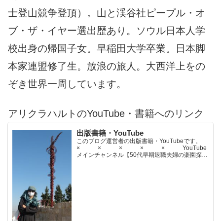
士登山競争登頂）。山と渓谷社ピープル・オ
ブ・ザ・イヤー選出歴あり。ソウル日本人学
校出身の帰国子女。早稲田大学卒業。日本脚
本家連盟修了生。放浪の旅人。大西洋上をの
ぞき世界一周しています。
アリクラハルトのYouTube・書籍へのリンク
出版書籍・YouTube
このブログ運営者の出版書籍・YouTubeです。
× × × × × YouTube
メインチャンネル【50代早期退職夫婦の楽園探求
ちゃんねる】YouTubeサブチャンネル【世界名作
文学紹介チャンネル】× × × ...