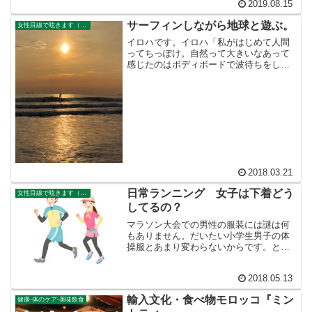
2019.08.15
こともなく死んでるかのように無表情に
歩く人。死んでしまっても沢山の人の心
サーフィンしながら地球と遊ぶ。
女性目線で呟きます（イロハさんのサイト）
の中で生き続けている人も...
イロハです。イロハ「私がはじめて人間
ってちっぽけ。自然って大きいなあって
感じたのはボディボードで波待ちをして
いた時だった」ハルト「どういうきっか
けで始めたの？」イロハ「たまたま誘わ
れたバイト先がサーフショップも経営し
ていて、ウィンドウで板を...
2018.03.21
日常ランニング 女子は下着どう
女性目線で呟きます（イロハさんのサイト）
してるの？
マラソン大会での男性の服装には謎は何
もありません。だいたい小学生男子の体
操服とあまり変わらないからです。とこ
ろが女性ランナーの服装となると、多種
多様で謎があります。小学生女子の体操
2018.05.13
服と同じというわけにはいきません。い
つもサブスリー旦那を応援...
輸入文化・食べ物モロッコ『ミン
健康-体のケア-美味飲食