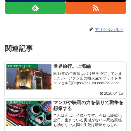
0
アリクラハルト
関連記事
世界旅行。上海編
女性目線で呟きます（イロハさんのサイト）
2017年の年末旅はバリ島を予定していま
したが‥アグン山の噴火🌋でフライトキ
ャンセル(涙)ttps://arikura.com/balicancel/
急遽、トランジットを繋いで、上海&クア
ラルンプール旅に変更デス。成田→上海
2020.04.15
→バリ→クアラル...
マンガや映画の力を借りて戦争を
女性目線で呟きます（イロハさんのサイト）
想像する
こんばんは。イロハです。今日は終戦記
念日。生きている実感がない＝死ぬ実感
も湧かない人間の生死は曖昧かもしれな
い。生きていても、自分の感情など出す