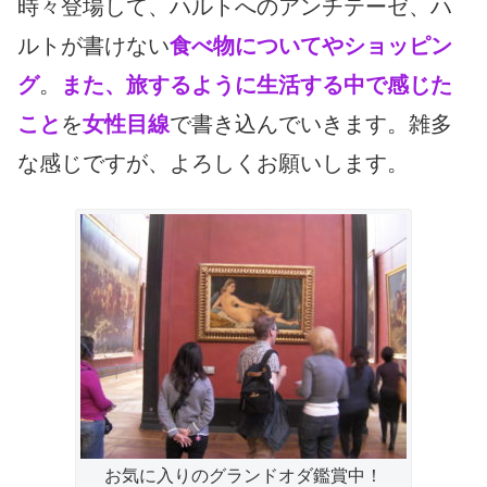
時々登場して、ハルトへのアンチテーゼ、ハ
ルトが書けない
食べ物についてやショッピン
グ
。
また
、旅するように生活する中で感じた
こと
を
女性目線
で書き込んでいきます。雑多
な感じですが、よろしくお願いします。
お気に入りのグランドオダ鑑賞中！