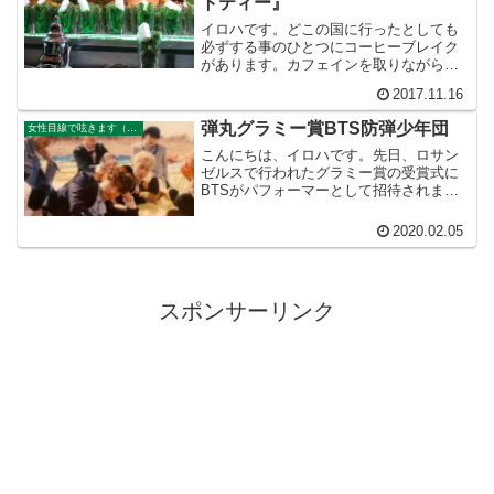
トティー』
イロハです。どこの国に行ったとしても
必ずする事のひとつにコーヒーブレイク
があります。カフェインを取りながら、
次の計画を立てたり、時には疲れて仮眠
2017.11.16
したり。飲み物もコーヒーに限らず、紅
茶や緑茶など訪れる国によってカフェイ
弾丸グラミー賞BTS防弾少年団
女性目線で呟きます（イロハさんのサイト）
ンも変わります。モロッコ...
こんにちは、イロハです。先日、ロサン
ゼルスで行われたグラミー賞の受賞式に
BTSがパフォーマーとして招待されまし
た。非英語圏のアーティストとしては快
挙。韓国アーティストとしては初です！
2020.02.05
さすがわれらがBTS防弾少年団です。美
しかった〜(//∇/...
スポンサーリンク