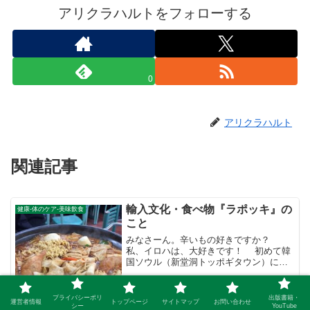
アリクラハルトをフォローする
0
アリクラハルト
関連記事
輸入文化・食べ物『ラポッキ』の
健康-体のケア-美味飲食
こと
みなさーん。辛いもの好きですか？
私、イロハは、大好きです！ 初めて韓
国ソウル（新堂洞トッポギタウン）に行
った時、辛くて美味くて、 かなりの衝撃
を受けたのがこのラポッキです。ご存知
ですか？あまりに気に入って、我が家に
プライバシーポリ
出版書籍・
運営者情報
トップページ
サイトマップ
お問い合わせ
輸入したほど٩(^‿...
シー
YouTube