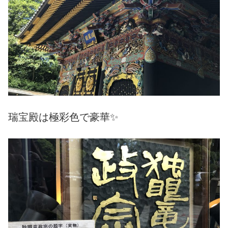
瑞宝殿は極彩色で豪華✨