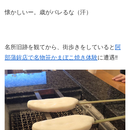
懐かしいー。歳がバレるな（汗）
名所旧跡を観てから、街歩きをしていると
阿
部蒲鉾店で名物笹かまぼこ焼き体験
に遭遇‼