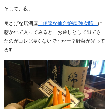
そして、夜。
良さげな居酒屋
「伊達な仙台炉端 強次郎」
に
惹かれて入ってみると‥お通しとして出てき
たのがコレ✨凄くないですかー？野菜が光って
る❣️