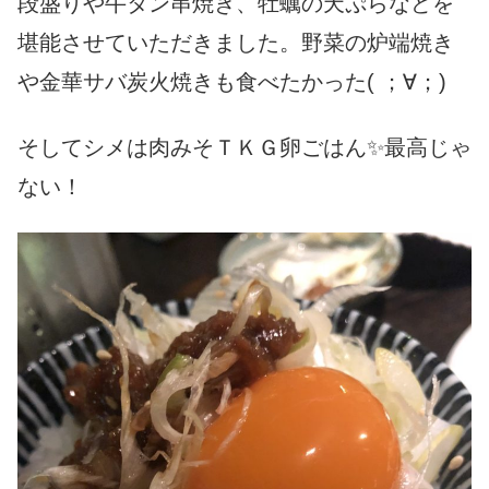
段盛りや牛タン串焼き、牡蠣の天ぷらなどを
堪能させていただきました。野菜の炉端焼き
や金華サバ炭火焼きも食べたかった( ；∀；)
そしてシメは肉みそＴＫＧ
卵ごはん✨最高じゃ
ない！