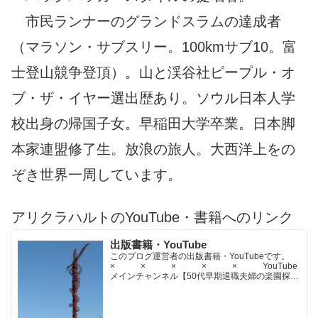
市民ランナーのグランドスラムの達成者
（マラソン・サブスリー。100kmサブ10。富
士登山競争登頂）。山と渓谷社ピープル・オ
ブ・ザ・イヤー選出歴あり。ソウル日本人学
校出身の帰国子女。早稲田大学卒業。日本脚
本家連盟修了生。放浪の旅人。大西洋上をの
ぞき世界一周しています。
アリクラハルトのYouTube・書籍へのリンク
出版書籍・YouTube
このブログ運営者の出版書籍・YouTubeです。
× × × × × YouTube
メインチャンネル【50代早期退職夫婦の楽園探求
ちゃんねる】YouTubeサブチャンネル【世界名作
文学紹介チャンネル】× × × ...