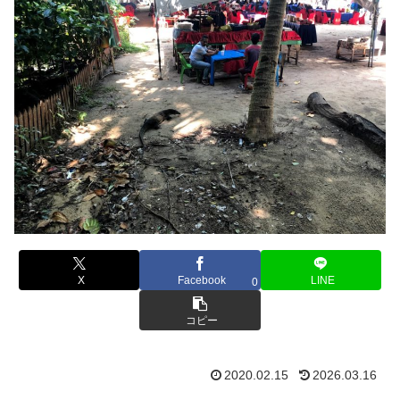
X
Facebook
LINE
0
コピー
2020.02.15
2026.03.16