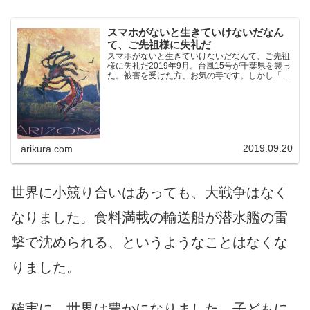
スマホがないと生きていけないだなん
て、ご先祖様に失礼だ
スマホがないと生きていけないだなんて、ご先祖
様に失礼だ2019年9月。台風15号が千葉県を襲っ
た。被害を受けた方、お気の毒です。しかし「も
う限界だ」とか「生きるか死ぬかの状況だ」とか
軽々しく言うのは待ってもらいたいと思う。そん
な最上級の形容...
2019.09.20
arikura.com
世界に小競り合いはあっても、大戦争はなく
なりました。食料満載の輸送船が潜水艦の雷
撃で沈められる、というようなことはなくな
りました。
確実に、世界は豊かになりました。
子どもに