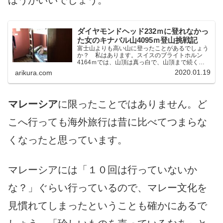
ダイヤモンドヘッド232ｍに登れなかっ
た女のキナバル山4095ｍ登山挑戦記
富士山よりも高い山に登ったことがあるでしょう
か？ 私はあります。スイスのブライトホルン
4164ｍでは、山頂は真っ白で、山頂まで続く氷
河の上を南アフリカ人とザイルで体を結んで登頂
2020.01.19
arikura.com
しました。台湾のニイタカヤマ（玉山）3952ｍ
では、登山者の半数...
マレーシア
に限ったことではありません。ど
こへ行っても海外旅行は昔に比べてつまらな
くなったと思っています。
マレーシアには「１０回は行っていないか
な？」ぐらい行っているので、マレー文化を
見慣れてしまったということも確かにあるで