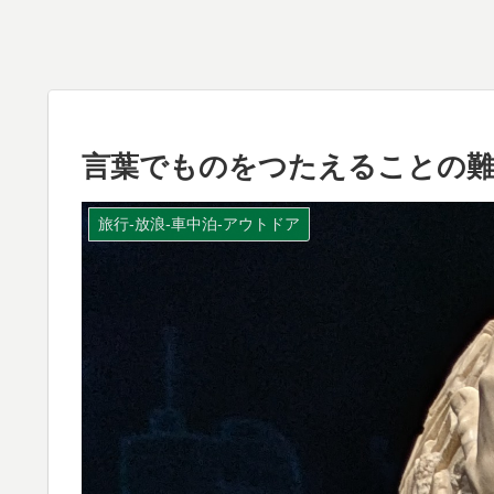
言葉でものをつたえることの
旅行-放浪-車中泊-アウトドア