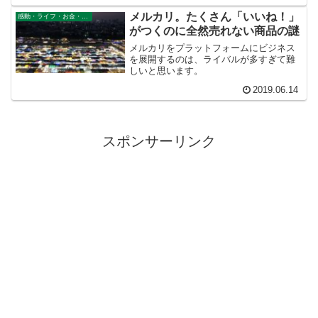
うに思えてならないのです。でも……今
メルカリ。たくさん「いいね！」
感動・ライフ・お金・仕事
日まで手を染めなかった「何か」によっ
がつくのに全然売れない商品の謎
て、けっきょく一生やらないんだろうな
あ。わたしはそんな気がしています。
メルカリをプラットフォームにビジネス
を展開するのは、ライバルが多すぎて難
しいと思います。
2019.06.14
スポンサーリンク