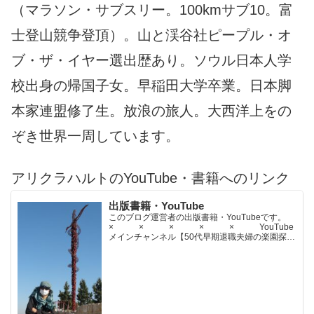
（マラソン・サブスリー。100kmサブ10。富
士登山競争登頂）。山と渓谷社ピープル・オ
ブ・ザ・イヤー選出歴あり。ソウル日本人学
校出身の帰国子女。早稲田大学卒業。日本脚
本家連盟修了生。放浪の旅人。大西洋上をの
ぞき世界一周しています。
アリクラハルトのYouTube・書籍へのリンク
出版書籍・YouTube
このブログ運営者の出版書籍・YouTubeです。
× × × × × YouTube
メインチャンネル【50代早期退職夫婦の楽園探求
ちゃんねる】YouTubeサブチャンネル【世界名作
文学紹介チャンネル】× × × ...