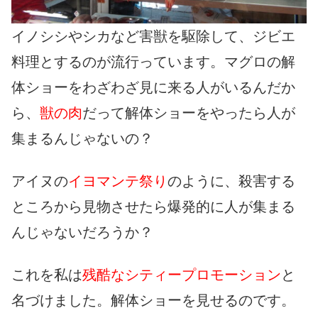
イノシシやシカなど害獣を駆除して、ジビエ
料理とするのが流行っています。マグロの解
体ショーをわざわざ見に来る人がいるんだか
ら、
獣の肉
だって解体ショーをやったら人が
集まるんじゃないの？
アイヌの
イヨマンテ祭り
のように、殺害する
ところから見物させたら爆発的に人が集まる
んじゃないだろうか？
これを私は
残酷なシティープロモーション
と
名づけました。解体ショーを見せるのです。