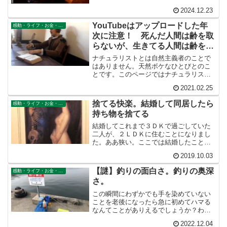
とポール。テントマット。 ツエルトに、
2024.12.23
荷物をしまう作戦 快眠３セット（目隠
し、耳栓、マスク）...
YouTubeはアップロードした年
感動・ライフ・お金・仕事
次に注意！ 死んだ人間は齢を取
らないが、生きてる人間は齢をと
る
ナチュラリストとは自然主義者のことで
はありません。天然ボケなひとびとのこ
とです。このページではナチュラリスト
なうちの妻の天然語録をあつめました。
2021.02.25
捨てる快楽。結婚して同居したら
感動・ライフ・お金・仕事
持ち物を捨てる
結婚してこれまで３ＤＫで過ごしていた
二人が、２ＬＤＫに住むことになりまし
た。ああ狭い。ここでは結婚したこと
で、二つの世帯が一つになる時の持ち物
2019.10.03
の重複問題、狭い新居への対処について
述べています。独身時代が長かった二人
【謎】釣りの面白さ。釣りの奥深
感動・ライフ・お金・仕事
の持ち物は何もかも重複して...
さ。
この瞬間にわずかでも手を染めていない
ことを老後になったら急に初めてハマる
なんてことがありえるでしょうか？わた
しにはそれでも「釣り」にはわたしの知
2022.12.04
らない「何か」（おもしろさ）があるよ