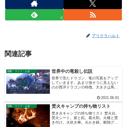
0
アリクラハルト
関連記事
世界中の竜殺し伝説
感動・ライフ・お金・仕事
世界で見たドラゴン、竜の写真をアップ
していきます。あまり強そうに見えない
のが西洋ドラゴンの特徴。大きさは馬ナ
ミだしね。ドラゴン退治というか、弱い
者いじめにしか見えない。
2021.06.01
焚火キャンプの持ち物リスト
感動・ライフ・お金・仕事
焚き火キャンプの持ち物リスト 焚火台。
焚火シート。薪と鉈。着火剤。火種と焚
き付け。火吹き棒。火かき鋏。耐熱グロ
ーブ テントとポール。シュラフ。タープ