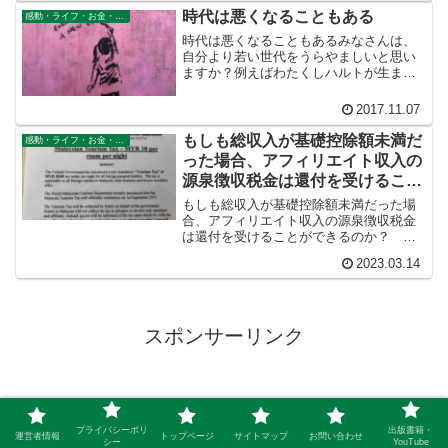
利ですが、逆関税により農業輸出には不
時代は悪くなることもある
感動・ライフ・お金・仕事
利なはず。この状況はアメリカ南北戦争
の直接の原因と同じです。
時代は悪くなることもあるみなさんは、
自分より若い世代をうらやましいと思い
ますか？例えばわたくしハルトが生まれ
た昔はインターネットなんてありません
でした。携帯電話もなかった。そして海
2017.11.07
外旅行なんて今ほど自由にできませんで
した。それが今はあります...
もしも総収入が基礎控除額未満だ
感動・ライフ・お金・仕事
った場合、アフィリエイト収入の
源泉徴収税金は還付を受けること
ができるのか？
もしも総収入が基礎控除額未満だった場
合、アフィリエイト収入の源泉徴収税金
は還付を受けることができるのか？ 興
味があったので調べてみました。結論
2023.03.14
は、還付を受けることができるようで
す。しかし戻ってくる金額に比べて、あ
まりにも手続きが面倒なので諦めまし
た。脱税しているわけじゃないので（む
しろ過大納税しています）、別にいいで
スポンサーリンク
しょ？
プライバシーポリ
出版書籍・
運営者情報
トップページ
サイトマップ
お問い合わせ
シー
YouTube