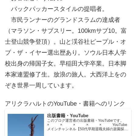
バックパッカースタイルの提唱者。
市民ランナーのグランドスラムの達成者
（マラソン・サブスリー。100kmサブ10。富
士登山競争登頂）。山と渓谷社ピープル・オ
ブ・ザ・イヤー選出歴あり。ソウル日本人学
校出身の帰国子女。早稲田大学卒業。日本脚
本家連盟修了生。放浪の旅人。大西洋上をの
ぞき世界一周しています。
アリクラハルトのYouTube・書籍へのリンク
出版書籍・YouTube
このブログ運営者の出版書籍・YouTubeです。
× × × × × YouTube
メインチャンネル【50代早期退職夫婦の楽園探求
ちゃんねる】YouTubeサブチャンネル【世界名作