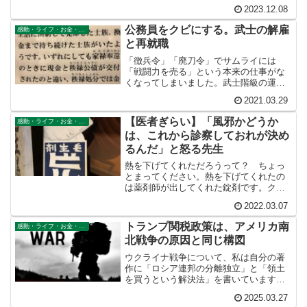
付けない夜などに英語のYouTubeを聞い
2023.12.08
ています。私のレベルは英語教師のゆっ
くりはっきりとした発音の英語はそこそ
公務員をクビにする。武士の解雇
感動・ライフ・お金・仕事
こ聞き取れる程度で...
と再就職
「徴兵令」「廃刀令」でサムライには
「戦闘力を売る」という本来の仕事がな
くなってしまいました。武士階級の運命
を悟って秩禄奉還に応じた人たちは賢明
2021.03.29
でした。やがて秩禄処分により武士は全
員クビになり職を探さなければならなく
【医者ぎらい】「風邪かどうか
感動・ライフ・お金・仕事
なったのでした。「I need job」サムライ
は、これから診察しておれが決め
たちの声がこだました時代でした。
るんだ」と怒る先生
熱を下げてくれただろうって？ ちょっ
とまってください。熱を下げてくれたの
は薬剤師が出してくれた錠剤です。クス
リのおかげであって、医者のおかげでは
2022.03.07
ありません。その薬を開発したのは、あ
なたを診察した医者ではありません。町
トランプ関税政策は、アメリカ南
感動・ライフ・お金・仕事
医者は風邪にはこの薬が効くということ
北戦争の原因と同じ構図
を知っているだけのことなのです。
ウクライナ戦争について、私は自分の著
作に「ロシア連邦の分離独立」と「領土
を買うという解決法」を書いています。
その後の詳細について綴ります。高い関
2025.03.27
税は、斜陽のアメリカ工業、工場には有