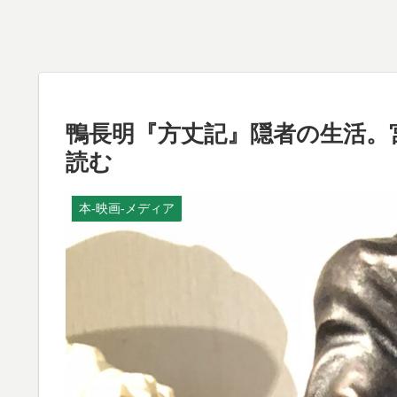
鴨長明『方丈記』隠者の生活。
読む
本-映画-メディア