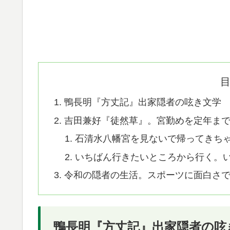
鴨長明『方丈記』出家隠者の呟き文学
吉田兼好『徒然草』。宮勤めを定年ま
石清水八幡宮を見ないで帰ってきち
いちばん行きたいところから行く。
令和の隠者の生活。スポーツに面白さ
鴨長明『方丈記』出家隠者の呟