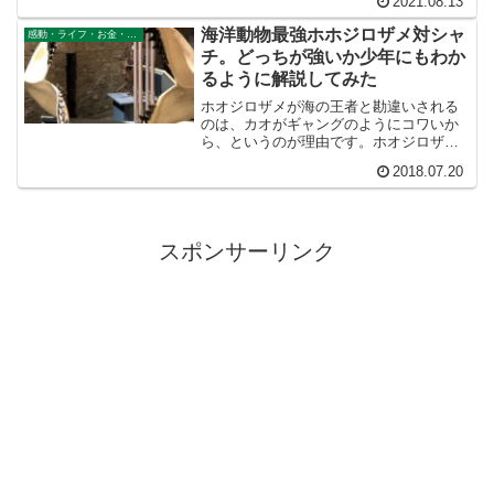
2021.08.13
える人でないと、FIRE生活は失敗に終わ
るでしょう。
海洋動物最強ホホジロザメ対シャ
感動・ライフ・お金・仕事
チ。どっちが強いか少年にもわか
るように解説してみた
ホオジロザメが海の王者と勘違いされる
のは、カオがギャングのようにコワいか
ら、というのが理由です。ホオジロザメ
とシャチは、魚類と哺乳類の戦いです。
2018.07.20
体重、筋力、スピード、肋骨の防御力、
頭脳すべてにおいてシャチの方が強いの
です。
スポンサーリンク