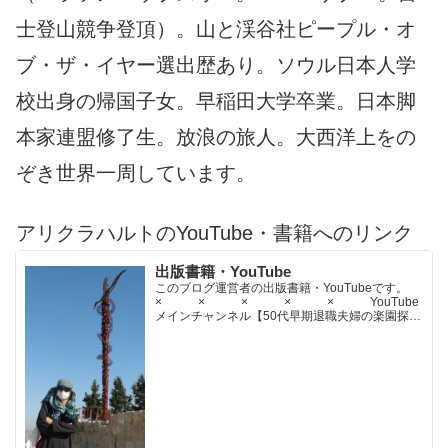
士登山競争登頂）。山と渓谷社ピープル・オ
ブ・ザ・イヤー選出歴あり。ソウル日本人学
校出身の帰国子女。早稲田大学卒業。日本脚
本家連盟修了生。放浪の旅人。大西洋上をの
ぞき世界一周しています。
アリクラハルトのYouTube・書籍へのリンク
出版書籍・YouTube
このブログ運営者の出版書籍・YouTubeです。
× × × × × YouTube
メインチャンネル【50代早期退職夫婦の楽園探求
ちゃんねる】YouTubeサブチャンネル【世界名作
文学紹介チャンネル】× × × ...