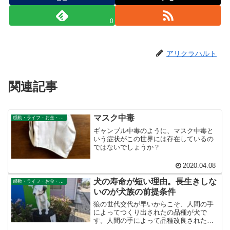
0
アリクラハルト
関連記事
マスク中毒
感動・ライフ・お金・仕事
ギャンブル中毒のように、マスク中毒と
いう症状がこの世界には存在しているの
ではないでしょうか？
2020.04.08
犬の寿命が短い理由。長生きしな
感動・ライフ・お金・仕事
いのが犬族の前提条件
狼の世代交代が早いからこそ、人間の手
によってつくり出されたの品種が犬で
す。人間の手によって品種改良された種
の前提条件は、世代交代がはやいという