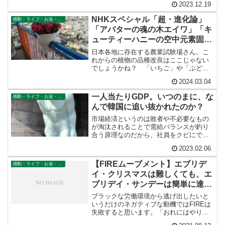
2023.12.19
ことなのです。だから犬は長生きできな
いのです。それが彼らの前提条件だか
NHKスペシャル「超・進化論」
感動・ライフ・お金・仕事
ら。
「アバターの魂の木エイワ」「キ
ューティーハニーの空中元素固定
装置」「カバラ密教の生命の樹」
日本各地に存在する農業試験場さん。こ
菌糸と根粒菌と共生農法
れからの植物の品種改良はここじゃない
でしょうかね？ 「いちご」や「ぶど
う」など他の植物も根粒菌を利用できる
2024.03.04
ように品種改良すること。そうすれば、
たくさんの肥料を撒く必要がなくなりま
一人当たりGDP。いつのまに、な
感動・ライフ・お金・仕事
す。痩せた土地でも作物が育つようにな
んで韓国に追い抜かれたのか？
ります。
市場経済というのは敗者や不必要なもの
が淘汰されることで需給バランスが釣り
合う原理なのだから、社員をクビにでき
ない、会社はつぶれないようでは、厳密
2023.02.06
な資本主義社会とはいえません。資本主
義社会は廃業が前提なのです。終身雇用
【FIREムーブメント】エブリデ
感動・ライフ・お金・仕事
が前提では淘汰の原理が成り立ちませ
イ・クリスマスは難しくても、エ
ん。競争のある国に負けるに決まってい
ます。
ブリデイ・サンデーは簡単に達成
できる。
ブラックな労働環境から逃げ出したいと
いうだけのネガティブな動機ではFIREは
失敗すると思います。「おれにはやりた
いことがある」燃えるような心でそう思