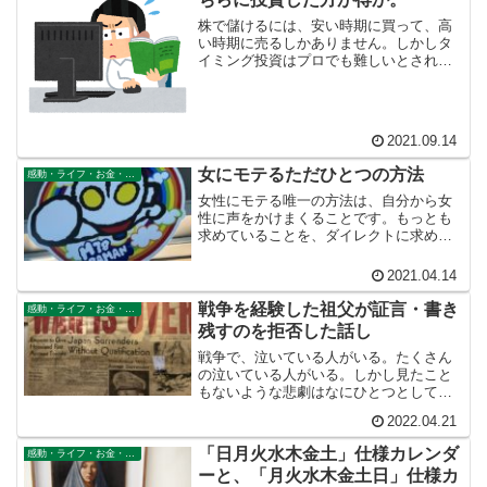
株で儲けるには、安い時期に買って、高
い時期に売るしかありません。しかしタ
イミング投資はプロでも難しいとされて
います。株の上昇神話を信じて投資する
以上、ほったらかし投資が確率的には一
番手間暇かけずにリターンが大きい手法
だということです。
2021.09.14
女にモテるただひとつの方法
感動・ライフ・お金・仕事
女性にモテる唯一の方法は、自分から女
性に声をかけまくることです。もっとも
求めていることを、ダイレクトに求める
ことです。努力すべきところで努力する
ことです。回り道せず、目標に向かって
2021.04.14
ダイレクトに直進することが大事です。
戦争を経験した祖父が証言・書き
感動・ライフ・お金・仕事
残すのを拒否した話し
戦争で、泣いている人がいる。たくさん
の泣いている人がいる。しかし見たこと
もないような悲劇はなにひとつとしてな
い。どれもこれも過去におこなわれてき
2022.04.21
たことばかりだ。すでに知っている悲劇
ばかりだ。真新しいことは何一つ経験し
「日月火水木金土」仕様カレンダ
感動・ライフ・お金・仕事
なかったとさえいえる。
ーと、「月火水木金土日」仕様カ