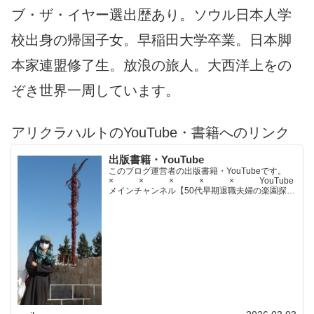
ブ・ザ・イヤー選出歴あり。ソウル日本人学
校出身の帰国子女。早稲田大学卒業。日本脚
本家連盟修了生。放浪の旅人。大西洋上をの
ぞき世界一周しています。
アリクラハルトのYouTube・書籍へのリンク
出版書籍・YouTube
このブログ運営者の出版書籍・YouTubeです。
× × × × × YouTube
メインチャンネル【50代早期退職夫婦の楽園探求
ちゃんねる】YouTubeサブチャンネル【世界名作
文学紹介チャンネル】× × × ...