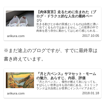
【肉体宣言】走るために生まれた（ブ
ログ・ドラクエ的な人生の最終ペー
ジ）
生きる歓びとか命の実感というものは自然と湧い
て出てくるものではありません。この世界の中で
肉体を思う存分に動かしてはじめて感じられるも
のなのです。
2017.10.05
arikura.com
※まだ途上のブログですが、すでに最終章は
書き終えています。
『月と六ペンス』サマセット・モーム
の魅力、あらすじ、内容、評価
『月と六ペンス』。傑作が燃えて灰になっても、
すばらしい世界は今も目の前にある。ストリック
ランドは大自然とか世界にインスパイアされて傑
作を書き上げたけれど、彼の傑作がなくなって
2018.01.18
arikura.com
も、傑作を生みだした母体である自然や世界は目
の前にまだ残っています。何ら損なわれたものは
ないのです。傑作は他の誰かの手でいつかまた再
現されます。