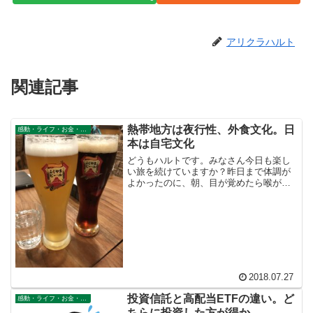
アリクラハルト
関連記事
熱帯地方は夜行性、外食文化。日
感動・ライフ・お金・仕事
本は自宅文化
どうもハルトです。みなさん今日も楽し
い旅を続けていますか？昨日まで体調が
よかったのに、朝、目が覚めたら喉が痛
い。。。どうやらエアコン（冷房）にや
られたようです。これはいったいどうい
う体の変化が起きたのか、調べてみまし
た。冷房病とは何だ。なす...
2018.07.27
投資信託と高配当ETFの違い。ど
感動・ライフ・お金・仕事
ちらに投資した方が得か。