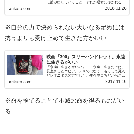
に踏み出していくこと。それが運命に導かれる生
き方です。失意の場所でも命を燃やして、新しい
2018.01.26
arikura.com
何かを見つけ、満足を得ること。人生が前よりも
よくなっていくこと。すると運命に導かれている
と思える瞬間が必ず来ます。
※自分の力で決められない大いなる定めには
抗うよりも受け止めて生きた方がいい
映画『300』スリーハンドレット。永遠
に生きるがいい
「永遠に生きるがいい」……永遠に生きたのは、
長生きしたエピアルテスではなく、若くして死ん
だレオニダスの方でした。生存率０％だからこ
そ、長いか短いかではない（しょせんは短いのだ
2017.11.16
arikura.com
から）命の燃やし方が問われるのです。
※命を捨てることで不滅の命を得るものがい
る