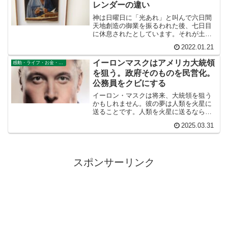
レンダーの違い
神は日曜日に「光あれ」と叫んで六日間
天地創造の御業を振るわれた後、七日目
に休息されたとしています。それが土曜
日なのだそうです。だからユダヤ教徒の
2022.01.21
安息日は土曜日です。「光あれ」と叫ん
だ初日は日曜日なのです。
イーロンマスクはアメリカ大統領
感動・ライフ・お金・仕事
を狙う。政府そのものを民営化。
公務員をクビにする
イーロン・マスクは将来、大統領を狙う
かもしれません。彼の夢は人類を火星に
送ることです。人類を火星に送るなら、
民間企業スペースXのCEOではなく、
2025.03.31
NASAの実質的な最高司令官でもあるア
メリカ大統領（NASA長官はアメリカ大
統領が指名する）のほうが、ずっと実現
可能性が高そうです。遠回りのように見
えて、じつは近道でしょうからね。
スポンサーリンク