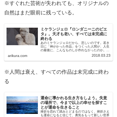
※すぐれた芸術が失われても、オリジナルの
自然はまだ眼前に残っている。
ミケランジェロ『ロンダニーニのピエ
タ』。天才も老い、すべては未完成に
終わる
あのミケランジェロだから、悲しいのです。若き
日に「神がかった作品」をつくった人間が、人生
の最後に、こんなものしか作れなかったのか。時
間が足りない。それが人生。未完成でもそれが人
2018.03.23
arikura.com
生。
※人間は衰え、すべての作品は未完成に終わ
る
運命に導かれる生き方をしよう。失意
の場所で、今まで以上の幸せを探すこ
とが運命を生きること
挫折を恐れて踏みとどまるのではなく、挫折さえ
も運命になると信じて、勇気をもって新しい世界