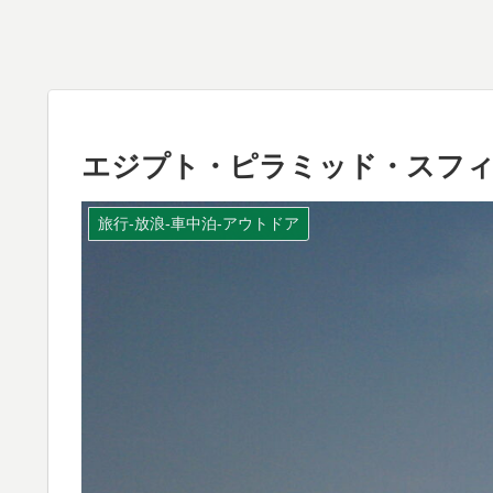
エジプト・ピラミッド・スフ
旅行-放浪-車中泊-アウトドア