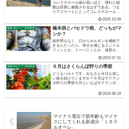
コレステロール値が高いほど、壊れた細
胞は容易に修復されるはずである。つま
りアスリートにとってコレステロール値
が高いことは有利なのだ。たぶん。今は
2025.10.09
「アスリート血液」という仮説を信じ
て、高脂血症であるが、薬は飲まずに放
橋本病とバセドウ病、どっちがマ
健康-体のケア-美味飲食
置しようと思う。
シか？
副作用もなく、口からホルモンを補給で
きるんだったら、幸せを感じるエンドル
フィンとか、ドーパミンとか、成長ホル
モンなどを経口補給できるようになれば
2023.07.31
いいのに。誰もがハッピーホルモンを経
口補給できるなら、誰でも苦行なしで宗
６月はさくらんぼ狩りの季節
健康-体のケア-美味飲食
教的法悦の境地、幸せにたどり着くこと
ができます。
どうもハルトです。みなさん今日も楽し
い旅を続けていますか？６月はサクラン
ボ狩りの季節６月といえばサクランボ狩
りである。そうですよね、みなさん。こ
れまで私たちはサクランボ狩りと言えば
2019.06.19
山梨県であった。山梨には先輩の別荘が
あり、ホームといってもい...
マイナス電位で肌年齢もマイナ
スにしてくれる新成分「ミネラ
ルオーレ」