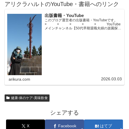
アリクラハルトのYouTube・書籍へのリンク
出版書籍・YouTube
このブログ運営者の出版書籍・YouTubeです。
× × × × × YouTube
メインチャンネル【50代早期退職夫婦の楽園探求
ちゃんねる】YouTubeサブチャンネル【世界名作
文学紹介チャンネル】× × × ...
2026.03.03
arikura.com
健康-体のケア-美味飲食
シェアする
X
Facebook
はてブ