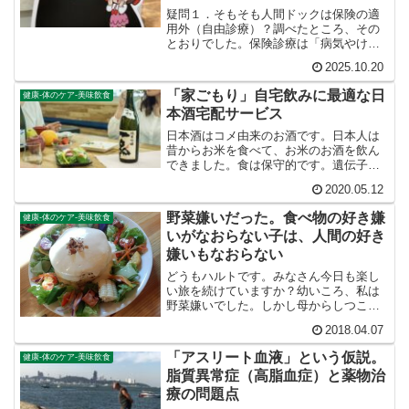
疑問１．そもそも人間ドックは保険の適
用外（自由診療）？調べたところ、その
とおりでした。保険診療は「病気やけが
の治療」を目的とした医療行為にのみ適
2025.10.20
用されるわけです。一方、人間ドックは
自由診療となります。「病気の有無を調
「家ごもり」自宅飲みに最適な日
健康-体のケア-美味飲食
べるための検査（予防目的...
本酒宅配サービス
日本酒はコメ由来のお酒です。日本人は
昔からお米を食べて、お米のお酒を飲ん
できました。食は保守的です。遺伝子レ
ベルで刻み込まれているといっても過言
2020.05.12
ではないぐらいです。よ~く味わってみて
ください。先祖の食べたものがいちばん
野菜嫌いだった。食べ物の好き嫌
健康-体のケア-美味飲食
おいしく、先祖の飲んだ...
いがなおらない子は、人間の好き
嫌いもなおらない
どうもハルトです。みなさん今日も楽し
い旅を続けていますか？幼いころ、私は
野菜嫌いでした。しかし母からしつこく
「野菜を食べなさい」と言われ「じゃあ
2018.04.07
トウモロコシを食べるもーん。トウモロ
コシは野菜でしょ？」と思い出します。
「アスリート血液」という仮説。
健康-体のケア-美味飲食
私が子供の頃、トウモロコ...
脂質異常症（高脂血症）と薬物治
療の問題点