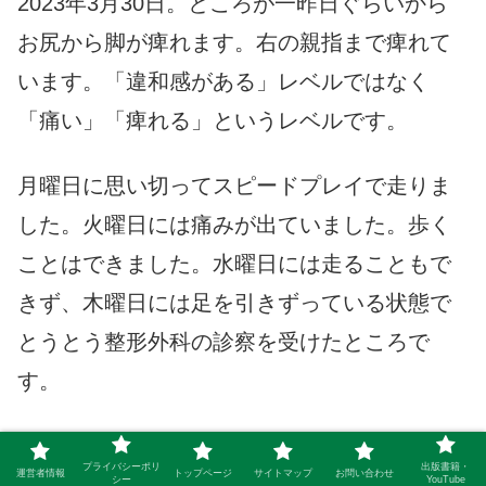
2023年3月30日。ところが一昨日ぐらいから
お尻から脚が痺れます。右の親指まで痺れて
います。「違和感がある」レベルではなく
「痛い」「痺れる」というレベルです。
月曜日に思い切ってスピードプレイで走りま
した。火曜日には痛みが出ていました。歩く
ことはできました。水曜日には走ることもで
きず、木曜日には足を引きずっている状態で
とうとう整形外科の診察を受けたところで
す。
3/27。ランニング。ラストスパートを掛けま
プライバシーポリ
出版書籍・
運営者情報
トップページ
サイトマップ
お問い合わせ
した。私はストライド走法なので腰に負担が
シー
YouTube