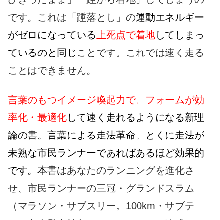
です。これは「踵落とし」の
運動エネルギー
がゼロになっている
上死点で着地
してしまっ
ているのと同じ
ことです。これでは速く走る
ことはできません。
言葉のもつイメージ喚起力で、フォームが効
率化・最適化
して速く走れるようになる新理
論の書。言葉による走法革命。とくに走法が
未熟な市民ランナーであればあるほど効果的
です。本書は
あなたのランニングを進化さ
せ、市民ランナーの三冠・グランドスラム
（マラソン・サブスリー。100km・サブテ