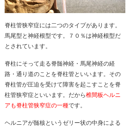
脊柱管狭窄症には二つのタイプがあります。
馬尾型と神経根型です。７０％は神経根型だ
とされています。
脊柱にそって走る脊髄神経・馬尾神経の経
路・通り道のことを脊柱管といいます。その
脊柱管が圧迫を受けて障害を起こすことを脊
柱管狭窄症といいます。だから
椎間板ヘルニ
アも脊柱管狭窄症の一種
です。
ヘルニアが髄核というゼリー状の中身による