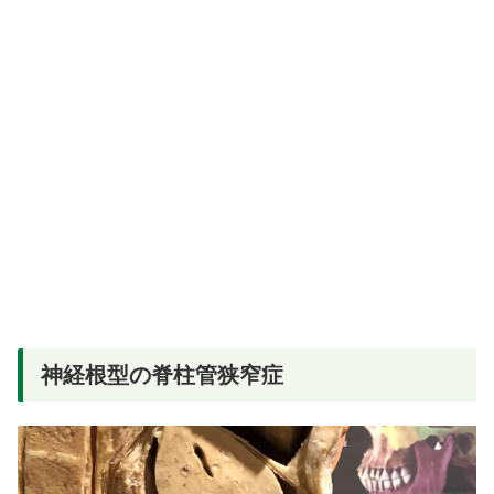
神経根型の脊柱管狭窄症