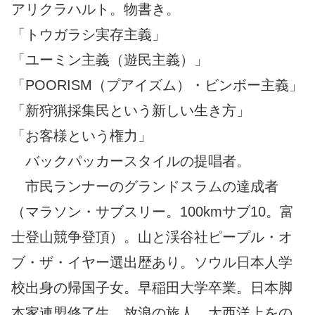
アリクラハルト。物書き。
「トウガラシ実存主義」
「ユーミン主義（遊民主義）」
「POORISM（プアイズム）・ビンボー主義」
「新狩猟採集民という新しい生き方」
「お客様という権力」
バックパッカースタイルの提唱者。
市民ランナーのグランドスラムの達成者
（マラソン・サブスリー。100kmサブ10。富
士登山競争登頂）。山と渓谷社ピープル・オ
ブ・ザ・イヤー選出歴あり。ソウル日本人学
校出身の帰国子女。早稲田大学卒業。日本脚
本家連盟修了生。放浪の旅人。大西洋上をの