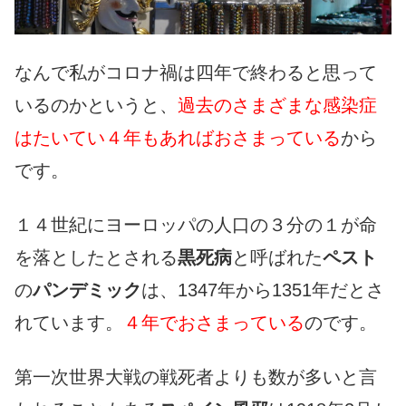
なんで私がコロナ禍は四年で終わると思って
いるのかというと、
過去のさまざまな感染症
はたいてい４年もあればおさまっている
から
です。
１４世紀にヨーロッパの人口の３分の１が命
を落としたとされる
黒死病
と呼ばれた
ペスト
の
パンデミック
は、1347年から1351年だとさ
れています。
４年でおさまっている
のです。
第一次世界大戦の戦死者よりも数が多いと言