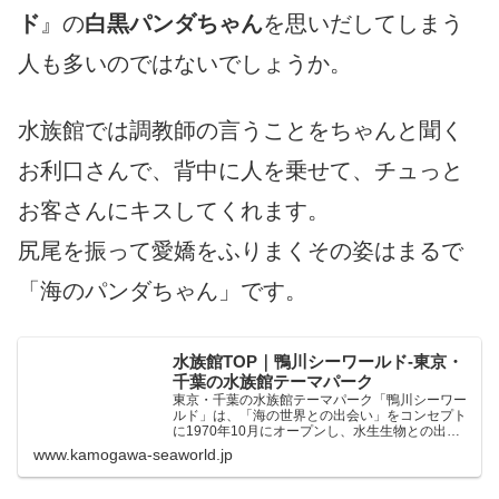
ド
』の
白黒パンダちゃん
を思いだしてしまう
人も多いのではないでしょうか。
水族館では調教師の言うことをちゃんと聞く
お利口さんで、背中に人を乗せて、チュっと
お客さんにキスしてくれます。
尻尾を振って愛嬌をふりまくその姿はまるで
「海のパンダちゃん」です。
水族館TOP｜鴨川シーワールド-東京・
千葉の水族館テーマパーク
東京・千葉の水族館テーマパーク「鴨川シーワー
ルド」は、「海の世界との出会い」をコンセプト
に1970年10月にオープンし、水生生物との出会
いを通し、生命の大切さとふれあいのすばらしさ
www.kamogawa-seaworld.jp
を体感するとともに、水生生物に関する知識と自
然環境との関わり...