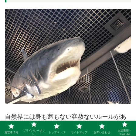
自然界には身も蓋もない容赦ないルールがあ
ります。それは
大きい＝強い
、ということで
プライバシーポリ
出版書籍・
運営者情報
トップページ
サイトマップ
お問い合わせ
シー
YouTube