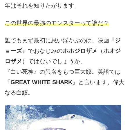
年はそれを知りたがります。
この世界の最強のモンスターって誰だ？
誰でもまず最初に思い浮かぶのは、映画『
ジ
ョーズ
』でおなじみの
ホホジロザメ
（
ホオジ
ロザメ
）ではないでしょうか。
『白い死神』の異名をもつ巨大鮫。英語では
『
GREAT WHITE SHARK
』と言います。偉大
なる白鮫。