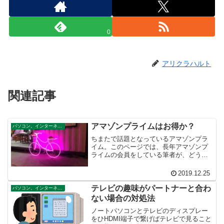
0
アリクラハルト
関連記事
アマゾンプライムはお得か？
パソコン。インターネット。テクノロジー。ブログ
ちまたで話題となっているアマゾンプラ
イム。このページでは、長年アマゾンプ
ライムの会員をしている筆者が、どうし
てずっと会員を続けているのか、prime会
員の魅力について解説します。もしプラ
2019.12.25
イム会員になるかどうか迷っている人が
いたら、参考にして...
テレビの趣味がパートナーと合わ
パソコン。インターネット。テクノロジー。ブログ
ない場合の対処法
ノートパソコンとテレビのディスプレー
をひHDMI端子で繋げばテレビで見ること