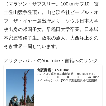
（マラソン・サブスリー。100kmサブ10。富
士登山競争登頂）。山と渓谷社ピープル・オ
ブ・ザ・イヤー選出歴あり。ソウル日本人学
校出身の帰国子女。早稲田大学卒業。日本脚
本家連盟修了生。放浪の旅人。大西洋上をの
ぞき世界一周しています。
アリクラハルトのYouTube・書籍へのリンク
出版書籍・YouTube
このブログ運営者の出版書籍・YouTubeです。
× × × × × YouTube
メインチャンネル【50代早期退職夫婦の楽園探求
ちゃんねる】YouTubeサブチャンネル【世界名作
文学紹介チャンネル】× × × ...