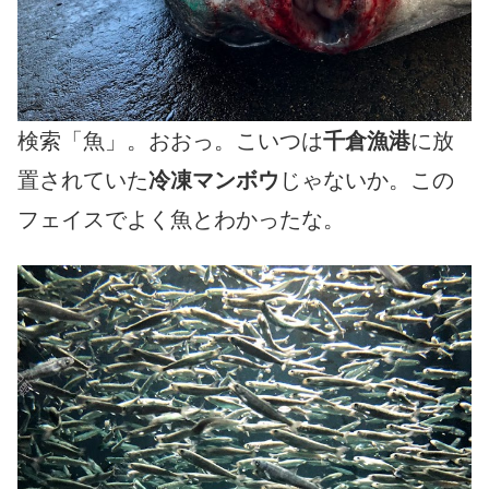
検索「魚」。おおっ。こいつは
千倉漁港
に放
置されていた
冷凍マンボウ
じゃないか。この
フェイスでよく魚とわかったな。