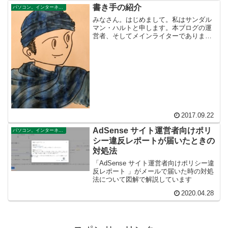
「……」な感じである。お...
書き手の紹介
パソコン。インターネット。テクノロジー。ブログ
みなさん。はじめまして。私はサンダル
マン・ハルトと申します。本ブログの運
営者、そしてメインライターでありま
す。ここから数名体制で本ブログ『ドラ
クエ的な人生』を始めていこうと思って
います。皆様に楽しんでいただける、役
に立つサイトづくりを目指し...
2017.09.22
AdSense サイト運営者向けポリ
パソコン。インターネット。テクノロジー。ブログ
シー違反レポートが届いたときの
対処法
「AdSense サイト運営者向けポリシー違
反レポート 」がメールで届いた時の対処
法について図解で解説しています
2020.04.28