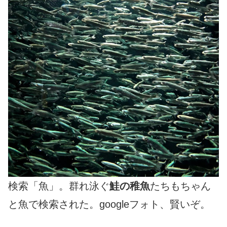
検索「魚」。群れ泳ぐ
鮭の稚魚
たちもちゃん
と魚で検索された。googleフォト、賢いぞ。