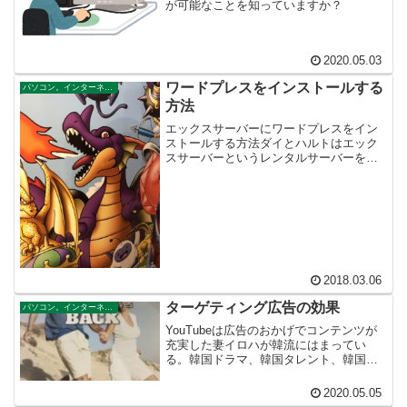
が可能なことを知っていますか？
2020.05.03
ワードプレスをインストールする
パソコン。インターネット。テクノロジー。ブログ
方法
エックスサーバーにワードプレスをイン
ストールする方法ダイとハルトはエック
スサーバーというレンタルサーバーを利
用して、インターネットの世界へと冒険
の旅に出ることにしました。さあ、いよ
いよゲームの始まりです。ハルト「とこ
ろでワードプレスと言うの...
2018.03.06
ターゲティング広告の効果
パソコン。インターネット。テクノロジー。ブログ
YouTubeは広告のおかげでコンテンツが
充実した妻イロハが韓流にはまってい
る。韓国ドラマ、韓国タレント、韓国ユ
ーチューバー、ありとあらゆるところに
韓国を持ち込んでくるのだ。ソウル日本
2020.05.05
人学校出身の帰国子女の私としては