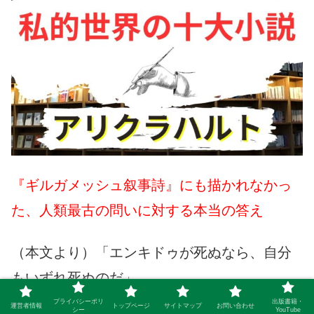
『ギルガメッシュ叙事詩』にも描かれなかっ
た、人類最古の問いに対する本当の答え
（本文より）「エンキドゥが死ぬなら、自分
もいずれ死ぬのだ」
プライバシーポリ
出版書籍・
運営者情報
トップページ
サイトマップ
お問い合わせ
シー
YouTube