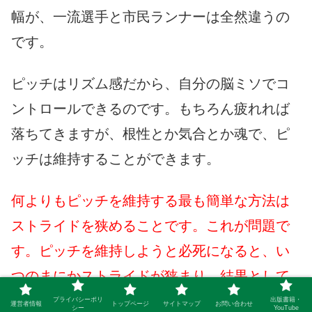
幅が、一流選手と市民ランナーは全然違うの
です。
ピッチはリズム感だから、自分の脳ミソでコ
ントロールできるのです。もちろん疲れれば
落ちてきますが、根性とか気合とか魂で、ピ
ッチは維持することができます。
何よりもピッチを維持する最も簡単な方法は
ストライドを狭めることです。これが問題で
す。ピッチを維持しようと必死になると、い
つのまにかストライドが狭まり、結果として
スピードが遅くなっていたりします。
プライバシーポリ
出版書籍・
運営者情報
トップページ
サイトマップ
お問い合わせ
シー
YouTube