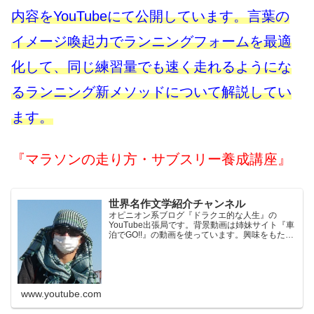
内容をYouTubeにて公開しています。言葉の
イメージ喚起力でランニングフォームを最適
化して、同じ練習量でも速く走れるようにな
るランニング新メソッドについて解説してい
ます。
『マラソンの走り方・サブスリー養成講座』
世界名作文学紹介チャンネル
オピニオン系ブログ『ドラクエ的な人生』の
YouTube出張局です。背景動画は姉妹サイト『車
泊でGO!!』の動画を使っています。興味をもたれ
た方はそちらもご覧ください。※当チャンネル
は、Amazon.co.jpを宣伝しリンクすることによっ
てサ...
www.youtube.com