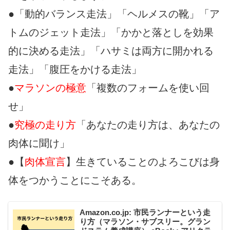
●「動的バランス走法」「ヘルメスの靴」「ア
トムのジェット走法」「かかと落としを効果
的に決める走法」「ハサミは両方に開かれる
走法」「腹圧をかける走法」
●
マラソンの極意
「複数のフォームを使い回
せ」
●
究極の走り方
「あなたの走り方は、あなたの
肉体に聞け」
●【
肉体宣言
】生きていることのよろこびは身
体をつかうことにこそある。
Amazon.co.jp: 市民ランナーという走
り方（マラソン・サブスリー。グラン