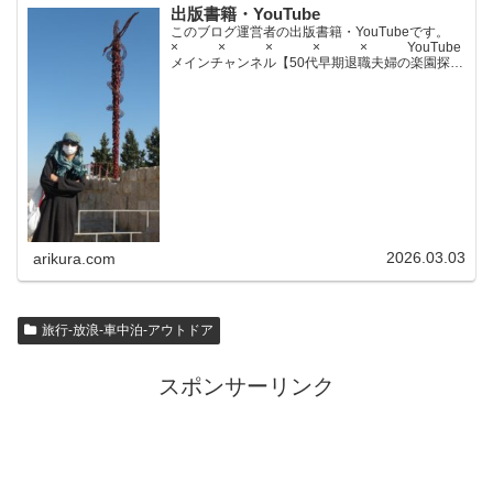
出版書籍・YouTube
このブログ運営者の出版書籍・YouTubeです。
× × × × × YouTube
メインチャンネル【50代早期退職夫婦の楽園探求
ちゃんねる】YouTubeサブチャンネル【世界名作
文学紹介チャンネル】× × × ...
2026.03.03
arikura.com
旅行-放浪-車中泊-アウトドア
スポンサーリンク