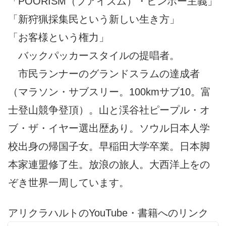
「POORISM（プアイズム）・ビンボー主義」
「新狩猟採集民という新しい生き方」
「お客様という権力」
バックパッカースタイルの提唱者。
市民ランナーのグランドスラムの達成者
（マラソン・サブスリー。100kmサブ10。富
士登山競争登頂）。山と渓谷社ピープル・オ
ブ・ザ・イヤー選出歴あり。ソウル日本人学
校出身の帰国子女。早稲田大学卒業。日本脚
本家連盟修了生。放浪の旅人。大西洋上をの
ぞき世界一周しています。
アリクラハルトのYouTube・書籍へのリンク