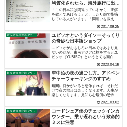
均質化されたら、海外旅行に出か
ける意味はどこにある？
「この日本語は間違っているから、正解
を教えてあげるよ」と、したり顔で指摘
している人がいます。「間違いを教えて
あげることができた。私はいいことをし
2017.09.25
た」そのように自己満足していると思い
ますが、どうかやめてください。それは
ユビソオというダイソーそっくり
旅行-放浪-車中泊-アウトドア
旅の後輩たちが笑う機会を奪う行為で
の奇妙な日本語ショップ
す。笑える日本語を、大切に後世に残し
ていきましょう。
ユビソオがおもしろい日本ではあまり見
ないのだが、東南アジアに旅をするとユ
ビソオ（YUBISO）というとても面白い
雑貨店チェーンに出くわすことがある。
2020.04.19
店舗のロゴはユニクロ（UNIQLO）そっ
くりであるが、店舗としては100円ショッ
車中泊の夜の過ごし方。アドベン
旅行-放浪-車中泊-アウトドア
プのダイソー...
チャーウォーキングのすすめ
暗闇に何かがいると想像すれば、それだ
けで夜の散歩は楽しくなります。人生が
楽しくなります。見知らむ場所の恐怖こ
そ、人生の本質ではないでしょうか？そ
2021.03.02
れを肌で感じることができるのが、車中
泊の夜の醍醐味のひとつだと思うので
コードシェア便のチェックインカ
旅行-放浪-車中泊-アウトドア
す。
ウンター。乗り遅れという致命的
ミスに注意