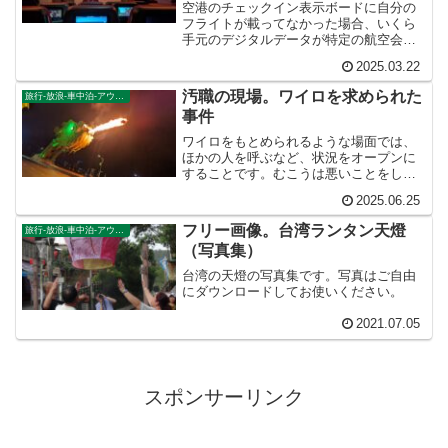
空港のチェックイン表示ボードに自分の
フライトが載ってなかった場合、いくら
手元のデジタルデータが特定の航空会社
を明確に示していても、その航空会社の
2025.03.22
チェックインカウンターに並んではいけ
ません。実はコードシェア便で、あなた
汚職の現場。ワイロを求められた
旅行-放浪-車中泊-アウトドア
のチェックインカウンターは別にあるか
事件
もしれません。
ワイロをもとめられるような場面では、
ほかの人を呼ぶなど、状況をオープンに
することです。むこうは悪いことをして
いるので、こっそりと秘密裡に処理した
2025.06.25
いのです。それに対してこちらは状況を
オープンにしてしまえば、向こうはこっ
フリー画像。台湾ランタン天燈
旅行-放浪-車中泊-アウトドア
そりワイロを請求することができませ
（写真集）
ん。
台湾の天燈の写真集です。写真はご自由
にダウンロードしてお使いください。
2021.07.05
スポンサーリンク