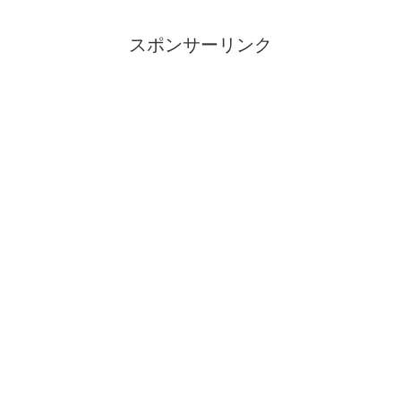
なったのでした。「I need job」サムライ
たちの声がこだました時代でした。
スポンサーリンク