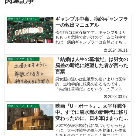
関連記事
ギャンブル中毒、病的ギャンブラ
感動・ライフ・お金・仕事
ーの救出マニュアル
依存症には依存症です。ギャンブルより
ももっと危険で命がけのゲームに熱中す
れば、病的ギャンブラーは自然とそちら
に熱中し、ギャンブルのことを忘れてし
2024.06.11
まうでしょう。
「結婚は人生の墓場だ」は男女の
感動・ライフ・お金・仕事
脳差の断絶に絶望した者が言った
言葉
男女脳の違いは血液型の違いよりは医学
的、生物学的に根拠のあるものです。
「結婚は墓場だ」とかいうニュアンスの
アフォリズムが古今東西にありますが、
2023.03.07
それはこの男女脳の溝のことを差してい
るのです。その断絶があまりにも大きい
映画『U・ボート』。太平洋戦争
感動・ライフ・お金・仕事
ため、絶望した者がこのような言葉を吐
中。すでに潜水艦の新時代に移り
いたのです。
変わったのに、日本軍はまったく
気づかなかった。
大本営が潜水艦時代に気づかなかったよ
うに、太平洋戦争の軍記を執筆した作家
たちもそのことにまったく気づいていま