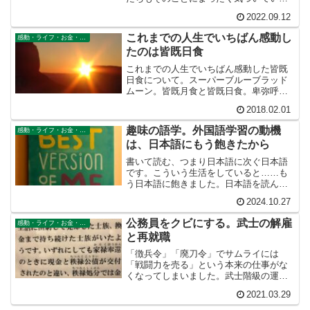
せん。多くの軍記を読みましたが、その
2022.09.12
ことを指摘している作品を読んだことが
ありません。わたしの書いた記事はそう
これまでの人生でいちばん感動し
感動・ライフ・お金・仕事
いう意味で価値あるものだったと自負し
たのは皆既日食
ています。他の人が指摘していないこと
を書いているからです。
これまでの人生でいちばん感動した皆既
日食について。スーパーブルーブラッド
ムーン。皆既月食と皆既日食。卑弥呼は
天照大神で皆既日食の責任をとって殺害
2018.02.01
されたのか？
趣味の語学。外国語学習の動機
感動・ライフ・お金・仕事
は、日本語にもう飽きたから
書いて読む、つまり日本語に次ぐ日本語
です。こういう生活をしていると……も
う日本語に飽きました。日本語を読んで
いても、頭に刺激がビビッと来ないので
2024.10.27
す。その言葉に慣れ切ってしまいました
からね。でも外国語ならば、あいさつ程
公務員をクビにする。武士の解雇
感動・ライフ・お金・仕事
度のレベルの低い会話でも楽しめます。
と再就職
子供がはじめて喋れた時の新鮮な感動を
もう一度あじわうことができます。趣味
「徴兵令」「廃刀令」でサムライには
の語学のこれがだいご味です。
「戦闘力を売る」という本来の仕事がな
くなってしまいました。武士階級の運命
を悟って秩禄奉還に応じた人たちは賢明
2021.03.29
でした。やがて秩禄処分により武士は全
員クビになり職を探さなければならなく