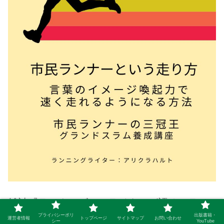
雑誌『ランナーズ』のライターが語るマラソ
プライバシーポリ
出版書籍・
ンの新メソッド。
ランニングフォームをつく
運営者情報
トップページ
サイトマップ
お問い合わせ
シー
YouTube