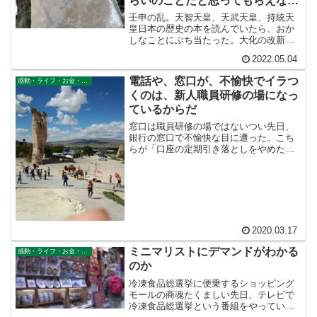
らいのことだと思ってもらえない
かしら？
壬申の乱。天智天皇、天武天皇、持統天
皇日本の歴史の本を読んでいたら、おか
しなことにぶち当たった。大化の改新を
行った中大兄皇子は長じて天智天皇とい
2022.05.04
う天皇になりました。ところがこの天智
天皇の次の世代は、帝の座をめぐって争
電話や、窓口が、不愉快でイラつ
感動・ライフ・お金・仕事
いがありました。壬申の乱...
くのは、新人職員研修の場になっ
ているからだ
窓口は職員研修の場ではないつい先日、
銀行の窓口で不愉快な目に遭った。こち
らが「口座の定期引き落としをやめた
い」と言ったら何を「口座の解約」と勘
違いしたのだ。長時間待たされた挙句の
ミスだったので、がっかりした。間違え
た窓口職員をよく見ると、言...
2020.03.17
ミニマリストにデマンドがわかる
感動・ライフ・お金・仕事
のか
冷凍食品総選挙に便乗するショッピング
モールの商魂たくましい先日、テレビで
冷凍食品総選挙という番組をやってい