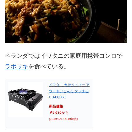
ベランダではイワタニの家庭用携帯コンロで
ラポッキ
を食べている。
イワタニ カセットフー ア
ウトドアこんろ タフまる
CB-ODX-1
新品価格
￥5,680
から
(2019/9/9 16:19時点)