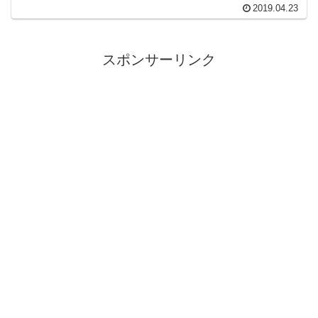
た。チャーハンや餃子、おにぎりやピザ
2019.04.23
に唐揚げなど様々な冷凍食品を国民１万
人の投票で選んで順位づけをするという
番組である。番組は楽しんで...
スポンサーリンク