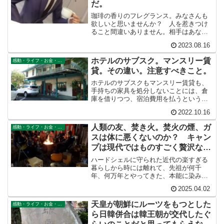
だ。
珈琲の香りのフレグランス。みなさんも
欲しいと思いませんか？ 人を惹きつけ
ること間違いありません。相手はあなた
から離れたくないと思うのではないでし
2023.08.16
ょうか？ ずっとそばでクンクンされる
かもしれませんが（笑）
ホテルのサブスク。マンスリー賃
感動・ライフ・お金・仕事
貸。その違い。注意すべきこと。
ホテルのサブスクもマンスリー賃貸も、
手持ちの家具を処分しないことには、倉
庫を借りつつ、宿泊費用を払うという
「二重払い」になってしまいます。これ
2022.10.16
では意味がありません。やはり、さすら
いながら生きていくためには、どうして
人類の友、焚き火。焚火の煙、ガ
感動・ライフ・お金・仕事
も家具を断捨離する必要があります。
スは体に悪くないのか？ キャン
プは現代ではものすごく贅沢な行
為
ハードシェルに守られた近代の楽すぎる
暮らしから時には離れて、先祖が何千
年、何万年とやってきた、本能に染みつ
いた古い暮らしをやってみると、自分の
2025.04.02
中の古い部分が目覚めるような気がしま
す。焚火を眺めていると時間がたつのを
天皇が朝鮮にルーツをもつとした
感動・ライフ・お金・仕事
忘れて物思いに浸ってしまうのは、それ
ら日韓併合は韓王朝が交代したぐ
が先祖の暮らしであり、太古の心の琴線
にふれるからではないでしょうか。