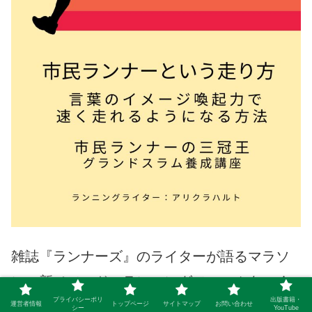
雑誌『ランナーズ』のライターが語るマラソ
ンの新メソッド。
ランニングフォームをつく
プライバシーポリ
出版書籍・
るための
脳内イメージ・言葉によって速く走
運営者情報
トップページ
サイトマップ
お問い合わせ
シー
YouTube