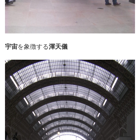
宇宙
を象徴する
渾天儀