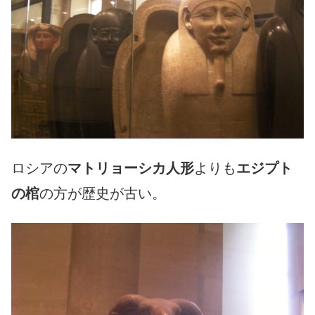
ロシアの
マトリョーシカ人形
よりも
エジプト
の棺
の方が歴史が古い。