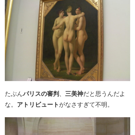
たぶん
パリスの審判
、
三美神
だと思うんだよ
な。
アトリビュート
がなさすぎて不明。