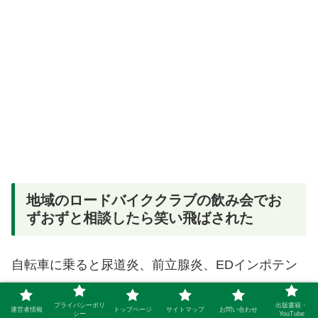
地域のロードバイククラブの飲み会でお
ずおずと相談したら笑い飛ばされた
自転車に乗ると尿道炎、前立腺炎、EDインポテン
ツになる可能性があることを知ってビビっていた私
プライバシーポリ
出版書籍・
運営者情報
トップページ
サイトマップ
お問い合わせ
ですが、結局、ロードバイクに乗ることはやめませ
シー
YouTube