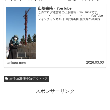
出版書籍・YouTube
このブログ運営者の出版書籍・YouTubeです。
× × × × × YouTube
メインチャンネル【50代早期退職夫婦の楽園探求
ちゃんねる】YouTubeサブチャンネル【世界名作
文学紹介チャンネル】× × × ...
2026.03.03
arikura.com
旅行-放浪-車中泊-アウトドア
スポンサーリンク