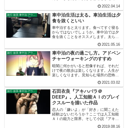
した。気候が温暖だったせいでしょう。
2022.04.14
老人たちは昼間から白ワイン飲んでまし
た。太陽がまぶしく、豊かだったなあ。
車中泊生活は太る。車泊生活は夕
旅行-放浪-車中泊-アウトドア
お金だけが人生じゃありません。
食を抜くといい
車中泊すると太ります。食べてすぐ寝る
からではないでしょうか。車中泊では夕
食を抜くことをオススメします。太ら
ず、浮いた食費を、次の旅費に回せま
2021.05.16
す。いいことづくめです。
車中泊の夜の過ごし方。アドベン
旅行-放浪-車中泊-アウトドア
チャーウォーキングのすすめ
暗闇に何かがいると想像すれば、それだ
けで夜の散歩は楽しくなります。人生が
楽しくなります。見知らむ場所の恐怖こ
そ、人生の本質ではないでしょうか？そ
2021.03.02
れを肌で感じることができるのが、車中
泊の夜の醍醐味のひとつだと思うので
石田衣良『アキハバラ＠
旅行-放浪-車中泊-アウトドア
す。
DEEP』。人工知能ＡＩのブレイ
クスルーを描いた作品
恋人の「嫌いよ」が「好き」に聞こえた
経験はないだろうか？ここでは人工知能
ＡＩの能力と限界。そして小説『アキハ
バラ＠DEEP』について語ります。人工
2019.08.16
知能ＡＩがもっとも苦手とすることは翻