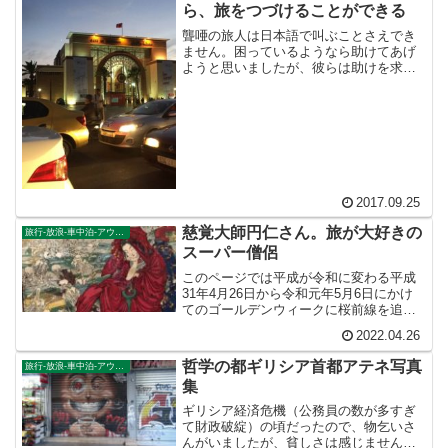
ら、旅をつづけることができる
聾唖の旅人は日本語で叫ぶことさえでき
ません。困っているようなら助けてあげ
ようと思いましたが、彼らは助けを求め
るそぶりも見せず、誇り高い旅人でし
た。異国中の異国で、不安にさいなまれ
るどころか、楽しそうに笑いあっていた
姿が忘れられません。きっと私が旅行に
英語力なんて全く関係ないと思っている
ように、彼らも聾唖であることなんて一
切関係ないと思っているのでしょう。
2017.09.25
慈覚大師円仁さん。旅が大好きの
旅行-放浪-車中泊-アウトドア
スーパー僧侶
このページでは平成が令和に変わる平成
31年4月26日から令和元年5月6日にかけ
てのゴールデンウィークに桜前線を追い
かけて東北地方桜旅を車中泊大遠征10泊
2022.04.26
11日した時の記録をまとめたものです。
（結論）「桜前線なんてものはテレビの
哲学の都ギリシア首都アテネ写真
旅行-放浪-車中泊-アウトドア
中にしか存在し...
集
ギリシア経済危機（公務員の数が多すぎ
て財政破綻）の頃だったので、物乞いさ
んがいましたが、貧しさは感じませんで