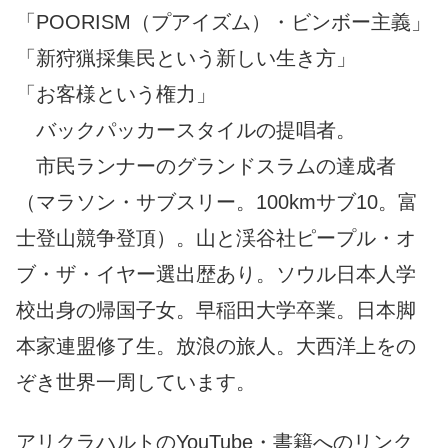
「POORISM（プアイズム）・ビンボー主義」
「新狩猟採集民という新しい生き方」
「お客様という権力」
バックパッカースタイルの提唱者。
市民ランナーのグランドスラムの達成者
（マラソン・サブスリー。100kmサブ10。富
士登山競争登頂）。山と渓谷社ピープル・オ
ブ・ザ・イヤー選出歴あり。ソウル日本人学
校出身の帰国子女。早稲田大学卒業。日本脚
本家連盟修了生。放浪の旅人。大西洋上をの
ぞき世界一周しています。
アリクラハルトのYouTube・書籍へのリンク