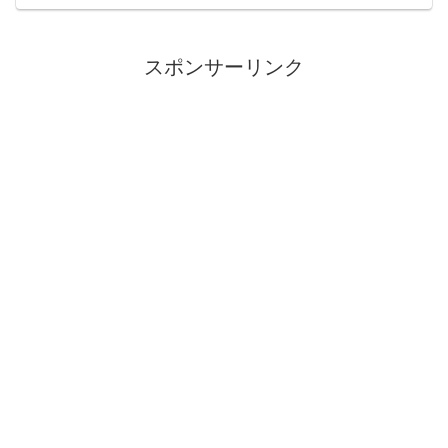
訳？人工知能ＡＩに人間の仕事が奪われ
る、と言われるようにな...
スポンサーリンク