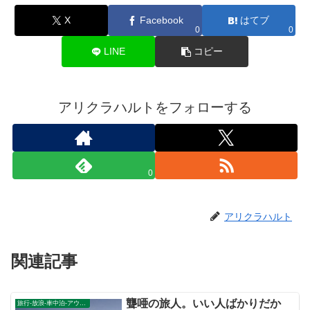
X
Facebook
はてブ
0
0
LINE
コピー
アリクラハルトをフォローする
0
アリクラハルト
関連記事
聾唖の旅人。いい人ばかりだか
旅行-放浪-車中泊-アウトドア