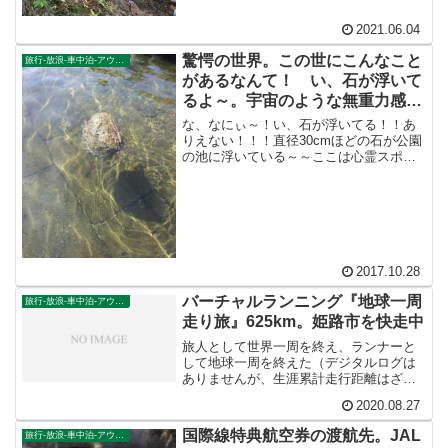
く」同じ時間とお金をかけるなら既知の
2021.06.04
確実に面白い場所に何度も行くという遊
び方があります。穂高マニア、ハワイ愛
驚愕の世界。この世にこんなこと
旅行-放浪-車中泊-アウトドア
好家の生き方に学びましょう。
があるなんて！ い、石が浮いて
るよ～。宇宙のような無重力感。
東京島（新島）
な、なにぃ～！い、石が浮いてる！！あ
りえない！！！直径30cmほどの石が公園
の池に浮いている～～ここは心霊スポッ
トか！ 信じられない光景に絶句！！！
思わずそばにいた子連れの女性に声をか
けちゃいました。「み、見てください。
い、石が浮いてます。...
2017.10.28
バーチャルランニング『地球一周
旅行-放浪-車中泊-アウトドア
走り旅』625km。姫路市を快走中
旅人として世界一周を終え、ランナーと
して地球一周を終えた（デジタルログは
ありませんが、生涯累計走行距離はざっ
と計算しても余裕で地球一周４万㌔は超
2020.08.27
えています）私サンダルマン・ハルト
が、旅人ランナーとして2020年4月1日よ
国際線特典航空券の渡航先。JAL
旅行-放浪-車中泊-アウトドア
り開始した企画がバー...