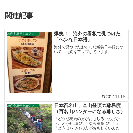
関連記事
爆笑！ 海外の看板で見つけた
旅行-放浪-車中泊-アウトドア
「ヘンな日本語」
海外で見つけたおかしな爆笑日本語につ
いて、写真をアップしています。
2017.11.19
日本百名山、全山登頂の難易度
旅行-放浪-車中泊-アウトドア
（百名山ハンターになる難しさ）
「どうせ穂高の方がおもしろいんだか
ら、どうせ山に行くなら穂高に行く」
「どうせハワイの方がおもしろいんだか
ら、どうせ外国に行くならハワイに行