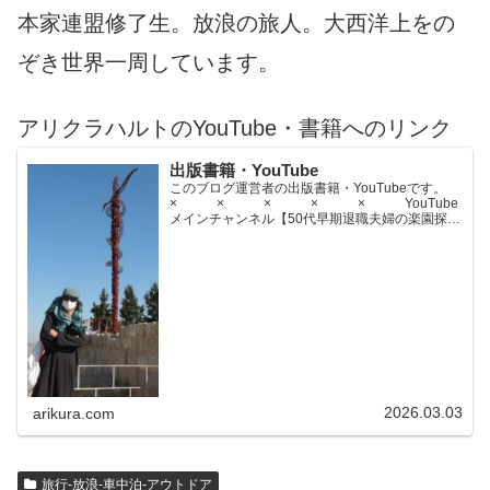
本家連盟修了生。放浪の旅人。大西洋上をの
ぞき世界一周しています。
アリクラハルトのYouTube・書籍へのリンク
出版書籍・YouTube
このブログ運営者の出版書籍・YouTubeです。
× × × × × YouTube
メインチャンネル【50代早期退職夫婦の楽園探求
ちゃんねる】YouTubeサブチャンネル【世界名作
文学紹介チャンネル】× × × ...
2026.03.03
arikura.com
旅行-放浪-車中泊-アウトドア