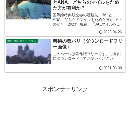
とANA、どちらのマイルをため
た方が有利か？
国際線特典航空券の渡航先。JALと
ANA、どちらのマイルをためた方がいい
のか？ 2023年現在、「JALマイルをた
めやすい人はJAL。条件が同じ人は
2023.04.26
ANA」これが結論です。「提携社特典航
空券」を使ってもしょせんはJALがANA
芸術の都パリ（ダウンロードフリ
旅行-放浪-車中泊-アウトドア
に勝てる見込みはありません。
ー画像）
このページは著作権フリーです。ご自由
にダウンロードしてお使いください。
2021.06.09
スポンサーリンク