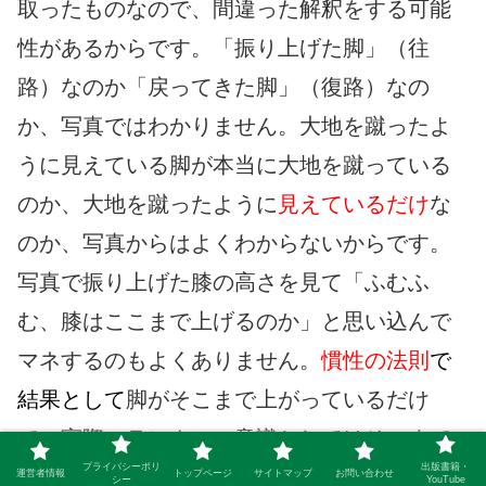
取ったものなので、間違った解釈をする可能
性があるからです。「振り上げた脚」（往
路）なのか「戻ってきた脚」（復路）なの
か、写真ではわかりません。大地を蹴ったよ
うに見えている脚が本当に大地を蹴っている
のか、大地を蹴ったように
見えているだけ
な
のか、写真からはよくわからないからです。
写真で振り上げた膝の高さを見て「ふむふ
む、膝はここまで上げるのか」と思い込んで
マネするのもよくありません。
慣性の法則
で
結果として
脚がそこまで上がっているだけ
で、実際のランナーの意識としてはそこまで
プライバシーポリ
出版書籍・
上げようとしていないかもしれません。「
結
運営者情報
トップページ
サイトマップ
お問い合わせ
シー
YouTube