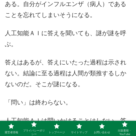
ある。自分がインフルエンザ（病人）である
ことを忘れてしまいそうになる。
人工知能ＡＩに答えを聞いても、謎が謎を呼
ぶ。
答えはあるが、答えにいたった過程は示され
ない。結論に至る過程は人間が類推するしか
ないのだ。そこが謎になる。
「問い」は終わらない。
人工知能ＡＩは問いかけることはしない。答
えを出すだけだ。
プライバシーポリ
出版書籍・
運営者情報
トップページ
サイトマップ
お問い合わせ
シー
YouTube