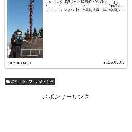
このブログ運営者の出版書籍・YouTubeです。
× × × × × YouTube
メインチャンネル【50代早期退職夫婦の楽園探求
ちゃんねる】YouTubeサブチャンネル【世界名作
文学紹介チャンネル】× × × ...
2026.03.03
arikura.com
感動・ライフ・お金・仕事
スポンサーリンク