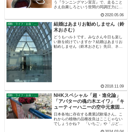
う『ランニングマン宣言』で、走ること
さえ自粛しろという世間の同調圧力にキ
ッパリとノーをつきつけた私サンダルマ
2020.05.06
ン・ハルトであるが、走る以外はちゃん
とステイホームして、自粛している。窓
結婚はあまりお勧めしません（鈴
感動・ライフ・お金・仕事
際生活ずっと家にいるとス...
木おさむ）
どうもハルトです。みなさん今日も楽し
い旅を続けていますか？結婚はあまりお
勧めしません（鈴木おさむ）先日、ネッ
トサーフィンをしていたら、放送作家の
鈴木おさむ氏が「結婚はあまりお勧めし
ません」というコラムを書いていた。タ
イトルだけ見て、僕はひっ...
2018.11.09
NHKスペシャル「超・進化論」
感動・ライフ・お金・仕事
「アバターの魂の木エイワ」「キ
ューティーハニーの空中元素固定
装置」「カバラ密教の生命の樹」
日本各地に存在する農業試験場さん。こ
菌糸と根粒菌と共生農法
れからの植物の品種改良はここじゃない
でしょうかね？ 「いちご」や「ぶど
う」など他の植物も根粒菌を利用できる
2024.03.04