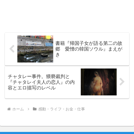
書籍『帰国子女が語る第二の故
郷 愛憎の韓国ソウル』まえが
き
チャタレー事件。猥褻裁判と
『チャタレイ夫人の恋人』の内
容とエロ描写のレベル
ホーム
感動・ライフ・お金・仕事