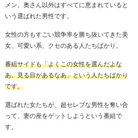
メン。奥さん以外はすべてに恵まれていると
いう選ばれた男性です。
女性の方もすごい競争率を勝ち抜いてきた美
女、可愛い系、クセのある人たちばかり。
番組サイドも「よくこの女性を選んだよな
あ。見る目があるなあ」という人たちばかり
です。
選ばれた女たちが、超セレブな男性を奪い合
って、妻の座をゲットしようという番組で
す。