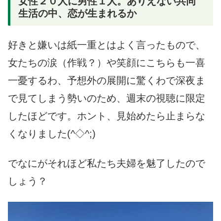
女性２０人に男性１人。ありえない共同
生活の中、恋が生まれるか
好きと嫌いは紙一重とはよく言ったもので、
女たちの涙（作戦？）
や笑顔にこちらも一喜
一憂するわ、予想外の展開に驚くわで深夜ま
で見てしまう勢いのため、週末の視聴に限定
したほどです。
ホント、見始めたら止まらな
くなりました(^◇^;)
でなにがそれほど私たち夫婦を魅了したので
しょう？