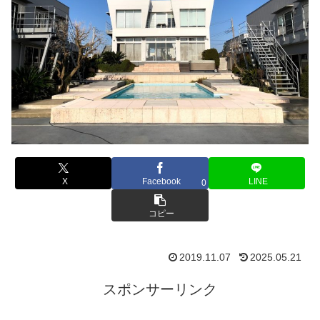
X
Facebook
LINE
0
コピー
2019.11.07
2025.05.21
スポンサーリンク