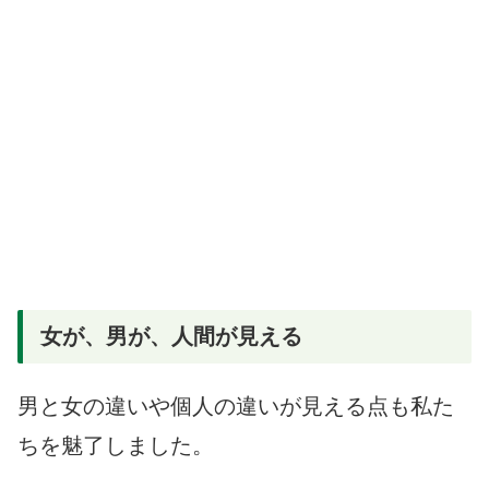
女が、男が、人間が見える
男と女の違いや個人の違いが見える点も私た
ちを魅了しました。