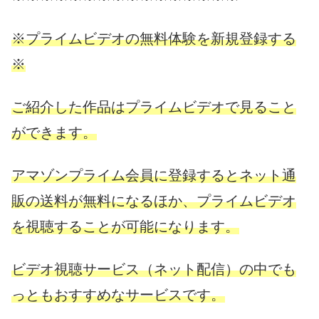
※プライムビデオの無料体験を新規登録する
※
ご紹介した作品はプライムビデオで見ること
ができます。
アマゾンプライム会員に登録するとネット通
販の送料が無料になるほか、プライムビデオ
を視聴することが可能になります。
ビデオ視聴サービス（ネット配信）の中でも
っともおすすめなサービスです。