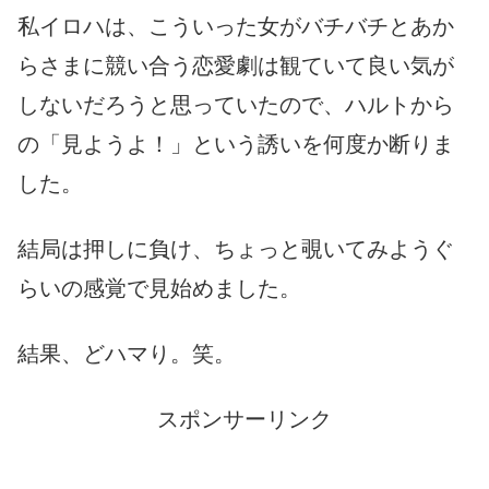
私イロハは、こういった女がバチバチとあか
らさまに競い合う恋愛
劇は観ていて良い気が
しないだろうと思っていたので、
ハルトから
の「見ようよ！」という誘いを何度か断りま
した。
結局は押しに負け、ちょっと覗いてみようぐ
らいの感覚で見始めま
した。
結果、どハマり。笑。
スポンサーリンク