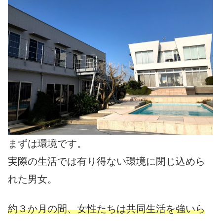
まずは環境です。
実際の生活では有り得ない環境に閉じ込めら
れた男女。
約３か月の間、女性たちは共同生活を強いら