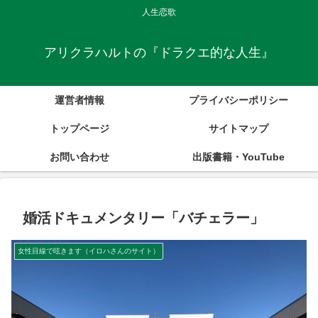
人生恋歌
アリクラハルトの『ドラクエ的な人生』
運営者情報
プライバシーポリシー
トップページ
サイトマップ
お問い合わせ
出版書籍・YouTube
婚活ドキュメンタリー「バチェラー」
女性目線で呟きます（イロハさんのサイト）