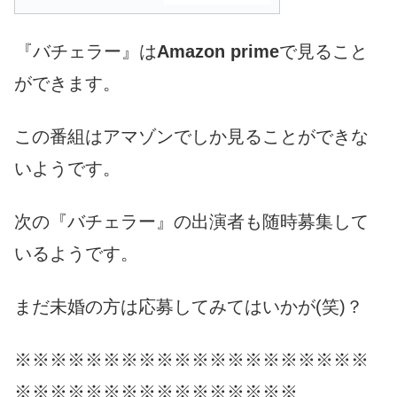
『バチェラー』は
Ama
zon prime
で見ること
ができます。
この番組はアマゾンでしか見ることができな
いようです。
次の『バチェラー』の出演者も随時募集して
いるようです。
まだ未婚の方は応募してみてはいかが(笑)？
※※※※※※※※※※※※※※※※※※※※
※※※※※※※※※※※※※※※※