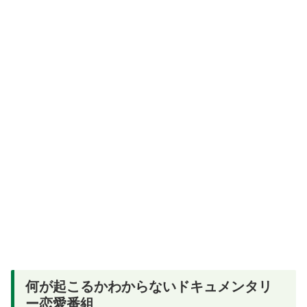
何が起こるかわからないドキュメンタリ
ー恋愛番組