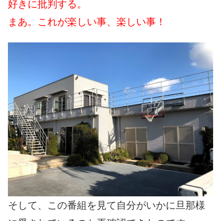
好きに批判する。
まあ。これが楽しい事、楽しい事！
そして、この番組を見て自分がいかに旦那様