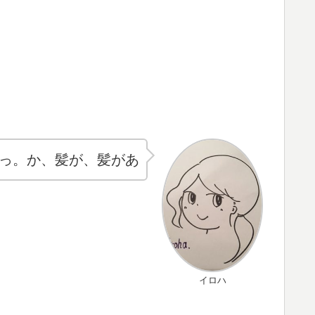
っ。か、髪が、髪があ
イロハ