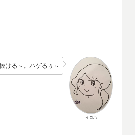
抜ける～。ハゲるぅ～
イロハ