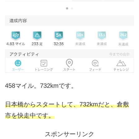
458マイル。732kmです。
日本橋からスタートして、732
kmだと、倉敷
市を快走中です。
スポンサーリンク